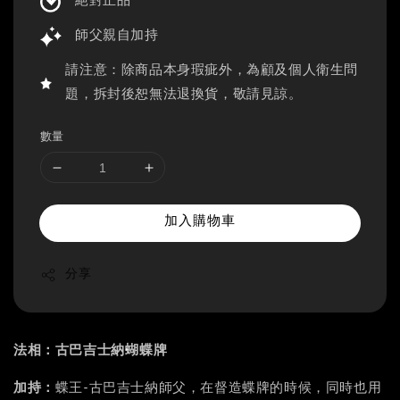
絕對正品
師父親自加持
請注意：除商品本身瑕疵外，為顧及個人衛生問
題，拆封後恕無法退換貨，敬請見諒。
數量
加入購物車
分享
法相：古巴吉士納·蝴蝶牌
加持：
蝶王-古巴吉士納師父，在督造蝶牌的時候，同時也用