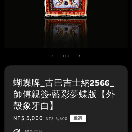
1
/
3
蝴蝶牌_古巴吉士納2566_
師傅親簽·藍彩夢蝶版【外
殼象牙白】
Sale
NT$ 5,000
Regular
優惠
NT$ 6,600
price
price