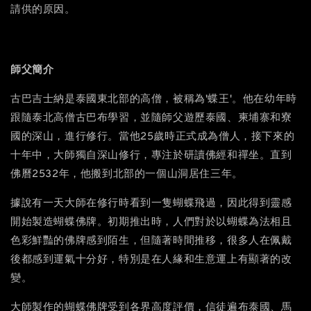
請供的原因。
師父簡介
古巴吉士納是泰國東北部的高僧，被稱為'蝶王'。他在幼年時
跟隨泰北高僧古巴布學習，並隨師父遊歷泰國、柬埔寨和寮
國的深山，進行修行。當他25歲時正式成為僧人，接下來的
十年中，大師獨自深山修行，專注於研讀佛經和禪坐。直到
佛曆2532年，他搬到北部的一個山洞居住三年。
據說有一天大師在修行時看到一隻蝴蝶飛過，因此得到靈感
開始製造蝴蝶佛牌。初期推出時，人們對於以蝴蝶為法相且
色彩鮮豔的佛牌感到陌生，但隨著時間推移，很多人在佩戴
後都感到運氣十分好，特別是在人緣和生意運上有顯著的改
變。
大師製作的蝴蝶佛牌受到各界高度評價，信徒遍布泰國、馬