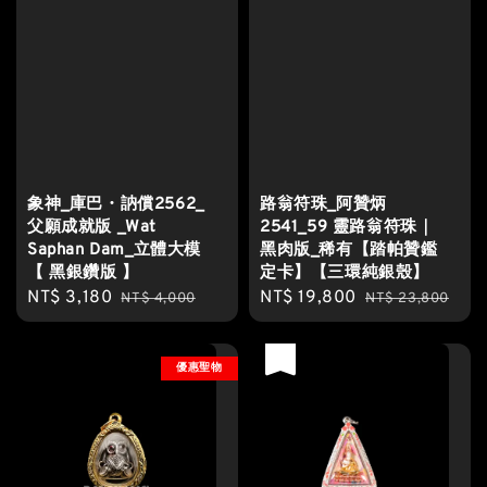
象神_庫巴・訥償2562_
路翁符珠_阿贊炳
父願成就版 _Wat
2541_59 靈路翁符珠｜
Saphan Dam_立體大模
黑肉版_稀有【踏帕贊鑑
【 黑銀鑽版 】
定卡】【三環純銀殼】
Sale
NT$ 3,180
Regular
Sale
NT$ 19,800
Regular
NT$ 4,000
NT$ 23,800
price
price
price
price
優惠
優惠聖物