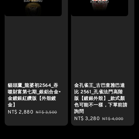
貓頭鷹_龍婆初2564_吞
金孔雀王_古巴查雅巴達
噬財富第七期_銀鋁合金•
比 2561_孔雀法門高階
金鍍銀紅鑽版【外殼鍍
版【鍍銀外殼】_款式顏
金】
色可能不一樣，下單前請
詢問
Sale
NT$ 2,880
Regular
NT$ 3,500
Sale
NT$ 3,280
Regular
price
price
NT$ 4,000
price
price