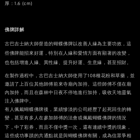
厚：1.6 (cm)
佛牌詳解
，
古巴吉士納大師督造的蝴蝶佛牌以改善人緣為主要功效
這
，
些佛牌能招來好運，特別在人緣和愛情方面有顯著的改變
也
包括增進人緣、異性緣、提升好運、生意緣，甚至招財。
在製作過程中，古巴吉士納大師使用了108種花粉和草藥，並
邀請了上百位其他師傅前來寺廟內加持。這些師傅不僅在廟
內加持，而且在森林中日夜不停地進行加持，吸收天地靈氣
注入佛牌中。
有人佩戴蝴蝶佛牌後，業績慘淡的公司經歷了起死回生的轉
變，甚至有多人在參加師傅的法會或佩戴蝴蝶佛牌的情況
，
，
下，中了彩券
而且不僅中獎一次，還有連續中獎的現象
這些成功事蹟的共通點就是與蝴蝶佛牌有關，成為信眾爭相