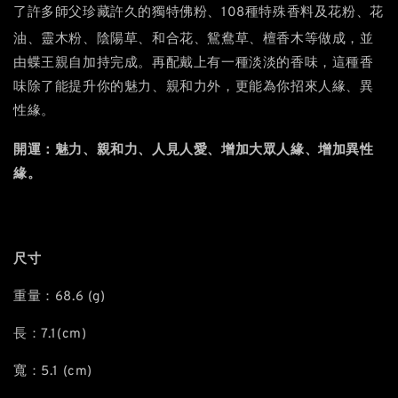
了許多師父珍藏許久的獨特佛粉、108種特殊香料及花粉、花
、
油、靈木粉、陰陽草、和合花、鴛鴦草
檀香木等做成，並
由蝶王親自加持完成。再配戴上有一種淡淡的香味，這種香
味除了能提升你的魅力、親和力外，更能為你招來人緣、異
性緣。
、
、
開運：
魅力、親和力、人見人愛
增加大眾人緣
增加異性
緣
。
尺寸
重量：68.6 (g)
長：7.1(cm)
寬：5.1 (cm)