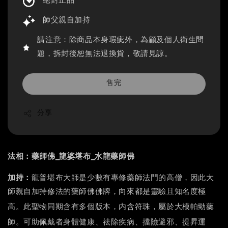
絕對正品
師父親自加持
請注意：除商品本身瑕疵外，為顧及個人衛生問
題，拆封後恕無法退換貨，敬請見諒。
售完
分享
法相：藥師佛_龍婆堪布_水龍藥師佛
加持：
龍普堪布大師是少數有專修藥師法門的高僧，因此大
師親自加持修法的藥師佛佛牌，向來都是靈驗且知名度極
。此聖物同期含有多個版本，内含符珠，屬於大模帕勁藥
高
師。可助佩戴者身體健康、祛除疾病、擋險避邪、提昇運