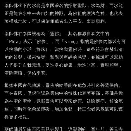
藥師佛坐下的水龍是泰國著名的招財聖獸，水為財，而水龍
正是能在水中來去自如的神獸。為佛祖的護法之神，也代表
著權威地位，可以保佑佩戴者出入平安、事事順利。
藥師佛在泰國被稱為「靈佛」，其名稱源自泰文中的
「Phra」表示「佛像」，而「Kring」指的是佛像內部裝有可
以搖動的小球（符珠）。當搖動靈佛時，這些符珠會發出清
脆的鈴聲，帶來快樂、和諧與寧靜的感覺，並據說可以幫助
人們提升自我意識，促進身心健康，增進財富，實現願望，
清除障礙，保佑平安。
根據中國古代傳說，靈佛的鈴聲能在危急時引來菩薩保佑。
而在泰國，僧侶則認為靈佛中的符珠代表著完滿，靈佛是極
為神聖的聖物，佩戴靈佛可以帶來健康、祛除疾病、解除厄
運，同時淨化惡業障礙，增加名聲，持正念者佩戴還可以獲
得更多福報。
藥師佛最早由泰國善見寺製作，追溯到約一百年前，善見寺