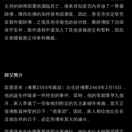
主持的師傅因重病瀕臨死亡，後來得知皇宮內存放了一尊藥
師佛，獲得此佛的加持後奇蹟康復。因此，善見寺決定研究
並製作藥師佛，之後其他寺廟也紛紛仿效。藥師佛除了治病
保平安外，製作過程中還加入了其他多種經文和聖料，因此
在泰國被廣泛供奉和佩戴。
師父簡介
龍婆堪布（佛曆2555年圓寂）出生於佛曆2465年2月15日，
他的誕生伴隨著一件特別的事件。當時，他的母親懷孕九個
月，家人準備了一些食物到附近的瓦古參鋪寺佈施，當天正
值佛教最神聖的日子：“衛塞節”。因此，家人相信他出生在
這個吉祥的日子，必定與佛有莫大的緣分。