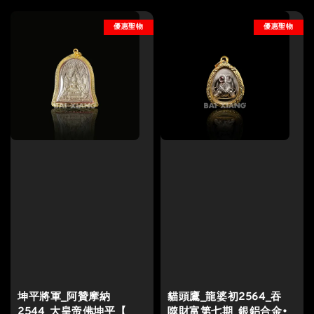
優惠聖物
優惠聖物
坤平將軍_阿贊摩納
貓頭鷹_龍婆初2564_吞
2544_大皇帝佛坤平【
噬財富第七期_銀鋁合金•