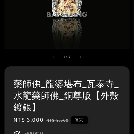
1
/
2
藥師佛_龍婆堪布_瓦泰寺_
水龍藥師佛_銅尊版【外殼
鍍銀】
Sale
NT$ 3,000
Regular
售完
NT$ 3,500
price
price