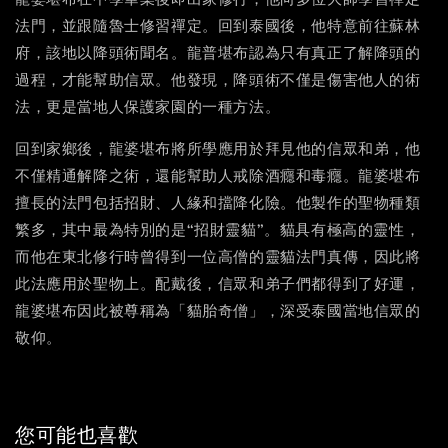
龍婆堪布在中學畢業後即出家修行，他向多位大師學習禪定
法門，並跟隨魯士修習禪定。回到泰國後，他特意前往蘇林
府，該地以降頭術聞名。龍普堪布認為只有真正了解降頭的
過程，才能幫助信眾。他發現，降頭術不僅是傷害他人的術
法，更是當地人保護家園的一種方法。
回到家鄉後，龍婆堪布將所學應用於拜見他的信眾和弟，他
不僅精通解降之術，還能幫助人戒除酒癮和毒癮。龍婆堪布
擅長的法門包括招財、人緣和擋降化險。他製作的聖物種類
繁多，其中最為特別的是“招財靈貓”。貓具有極高的靈性，
而他在東北修行時曾得到一位高僧的靈貓法門真傳，因此將
此法應用於聖物上。配戴後，信眾和弟子們都得到了好運，
龍婆堪布因此被尊稱為「貓胎奇僧」，深受泰國當地信眾的
敬仰。
您可能也喜歡