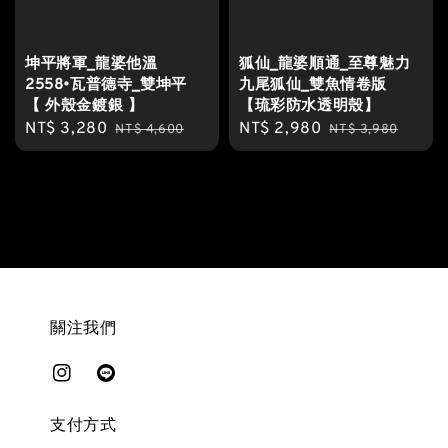
坤平將軍_龍婆他溫
狐仙_龍婆順通_至尊魅力
2558•瓦普德寺_雙坤平
九尾狐仙_雙魚情卷版
【 外殼金鍍銀 】
【琉彩防水透明殼】
Sale
NT$ 3,280
Regular
Sale
NT$ 2,980
Regular
NT$ 4,600
NT$ 3,980
price
price
price
price
關注我們
支付方式