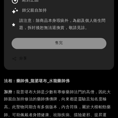
絕對正品
師父親自加持
請注意：除商品本身瑕疵外，為顧及個人衛生問
題，拆封後恕無法退換貨，敬請見諒。
售完
分享
法相：藥師佛_龍婆堪布_水龍藥師佛
加持：
龍普堪布大師是少數有專修藥師法門的高僧，因此大
師親自加持修法的藥師佛佛牌，向來都是靈驗且知名度極
。此聖物同期含有多個版本，内含符珠，屬於大模帕勁藥
高
師。可助佩戴者身體健康、祛除疾病、擋險避邪、提昇運