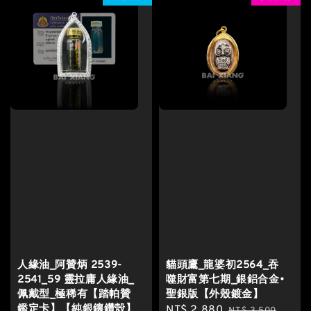
人緣油_阿贊炳 2539-
貓頭鷹_龍婆初2564_吞
2541_59 靈拉庸人緣油_
噬財富第七期_銀鋁合金•
佩戴型_極稀有【踏帕贊
聖銀版【外殼鍍金】
鑑定卡】【純銀鑲鑽殼】
Sale
NT$ 2,880
Regular