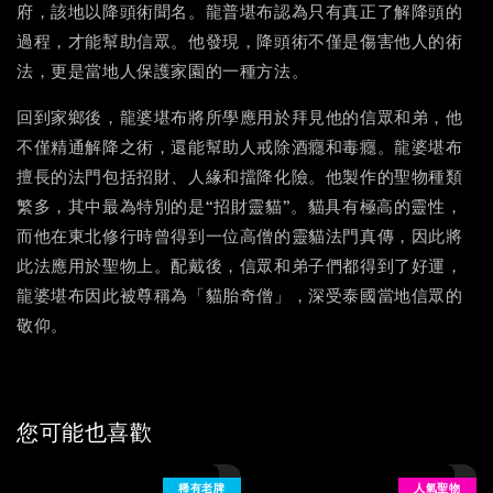
府，該地以降頭術聞名。龍普堪布認為只有真正了解降頭的
過程，才能幫助信眾。他發現，降頭術不僅是傷害他人的術
法，更是當地人保護家園的一種方法。
回到家鄉後，龍婆堪布將所學應用於拜見他的信眾和弟，他
不僅精通解降之術，還能幫助人戒除酒癮和毒癮。龍婆堪布
擅長的法門包括招財、人緣和擋降化險。他製作的聖物種類
繁多，其中最為特別的是“招財靈貓”。貓具有極高的靈性，
而他在東北修行時曾得到一位高僧的靈貓法門真傳，因此將
此法應用於聖物上。配戴後，信眾和弟子們都得到了好運，
龍婆堪布因此被尊稱為「貓胎奇僧」，深受泰國當地信眾的
敬仰。
您可能也喜歡
稀有老牌
人氣聖物