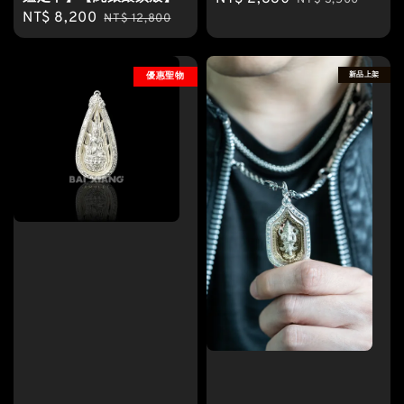
NT$ 3,500
Sale
NT$ 8,200
Regular
NT$ 12,800
price
price
price
price
新品上架
優惠聖物