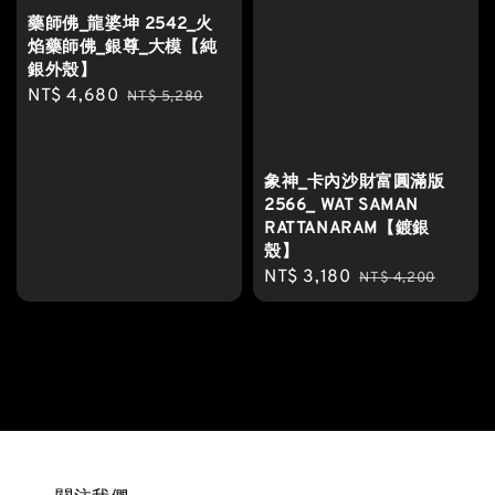
藥師佛_龍婆坤 2542_火
焰藥師佛_銀尊_大模【純
銀外殼】
Sale
NT$ 4,680
Regular
NT$ 5,280
price
price
象神_卡內沙財富圓滿版
2566_ WAT SAMAN
RATTANARAM【鍍銀
殼】
Sale
NT$ 3,180
Regular
NT$ 4,200
price
price