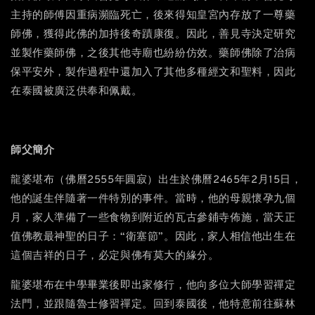
主持的師傅因重病瀕臨死亡，後來得知皇宮內存放了一尊藥
師佛，獲得此佛的加持後奇蹟康復。因此，善見寺決定研究
並製作藥師佛，之後其他寺廟也紛紛仿效。藥師佛除了治病
保平安外，製作過程中還加入了其他多種經文和聖料，因此
在泰國被廣泛供奉和佩戴。
師父簡介
龍婆堪布（佛曆2555年圓寂）出生於佛曆2465年2月15日，
他的誕生伴隨著一件特別的事件。當時，他的母親懷孕九個
月，家人準備了一些食物到附近的瓦古參鋪寺佈施，當天正
值佛教最神聖的日子：“衛塞節”。因此，家人相信他出生在
這個吉祥的日子，必定與佛有莫大的緣分。
龍婆堪布在中學畢業後即出家修行，他向多位大師學習禪定
法門，並跟隨魯士修習禪定。回到泰國後，他特意前往蘇林