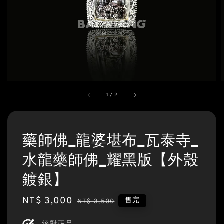
1
/
2
藥師佛_龍婆堪布_瓦泰寺_
水龍藥師佛_耀黑版【外殼
鍍銀】
Sale
NT$ 3,000
Regular
售完
NT$ 3,500
price
price