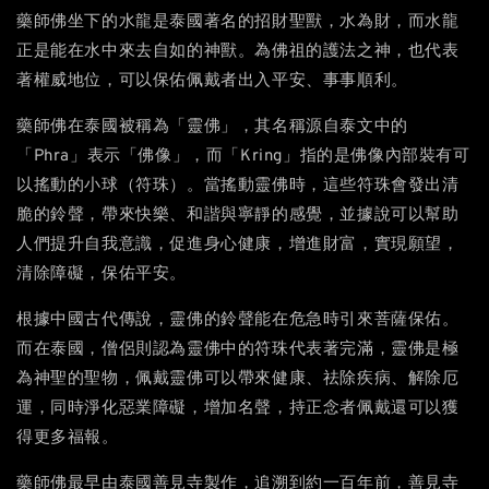
藥師佛坐下的水龍是泰國著名的招財聖獸，水為財，而水龍
正是能在水中來去自如的神獸。為佛祖的護法之神，也代表
著權威地位，可以保佑佩戴者出入平安、事事順利。
藥師佛在泰國被稱為「靈佛」，其名稱源自泰文中的
「Phra」表示「佛像」，而「Kring」指的是佛像內部裝有可
以搖動的小球（符珠）。當搖動靈佛時，這些符珠會發出清
脆的鈴聲，帶來快樂、和諧與寧靜的感覺，並據說可以幫助
人們提升自我意識，促進身心健康，增進財富，實現願望，
清除障礙，保佑平安。
根據中國古代傳說，靈佛的鈴聲能在危急時引來菩薩保佑。
而在泰國，僧侶則認為靈佛中的符珠代表著完滿，靈佛是極
為神聖的聖物，佩戴靈佛可以帶來健康、祛除疾病、解除厄
運，同時淨化惡業障礙，增加名聲，持正念者佩戴還可以獲
得更多福報。
藥師佛最早由泰國善見寺製作，追溯到約一百年前，善見寺