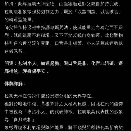
加持：此尊拉胡天神聖物，由龍婆順通師父親自加持完成。
拉胡法相象徵強勢剋制之力，屬於「以煞制煞、以陰破陰」
的轉運型能量。
師父於加持過程中持誦專屬咒法，使其能量走向穩定而不躁
烈，既能鎮壓不利磁場，又不至於反噬自身氣運。此類聖物
特別適合近期流年受阻、口舌是非頻繁、小人暗算或運勢低
迷者佩戴。
開運：剋制小人、轉運起勢、避口舌是非、化官非阻礙、避
邪擋煞、護身保平安 。
佛牌詳解：
拉胡天神在傳說中屬於恩怨分明的天界存在。
祂對於暗地中傷、背後算計之人極為反感，因此在民間信仰
中被視為「專治小人」的代表神祇。拉胡最具代表性的形象
為「食月法相」
象徵吞噬不利氣場與陰性能量，將不順與阻礙轉化為新的契