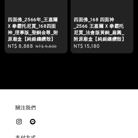
四面佛_2566年_王嘉爾
四面佛_168 四面神
X 拳霸托尼賈_168四面
_2566 王嘉爾 X 拳霸托
神_理事版_聖銅金尊_附
尼賈_法會版黃銅_扁圓_
原廟盒【純銀鑲鑽殼】
附原廟盒【純銀鑲鑽殼】
Sale
NT$ 8,888
Regular
Regular
NT$ 15,180
NT$ 9,800
price
price
price
關注我們
支付方式