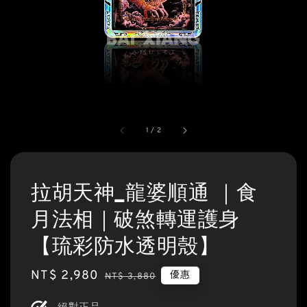
1
/
2
拉胡天神_龍婆順通 ｜食
月法相｜破煞轉運護身
【琉彩防水透明殼】
Sale
NT$ 2,980
Regular
優惠
NT$ 3,880
price
price