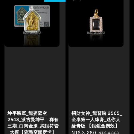
坤平將軍_龍婆薩空
招財女神_龍普踏 2505_
2543_派古曼坤平｜稀有
全泰第一人緣膏_迷你人
三期_白肉金漆_純銀符管
緣膏版 【銀鍍金鑽殼】
_大模【薩瑪空鑑定卡】
Sale
NT$ 3,280
Regular
NT$ 4,000