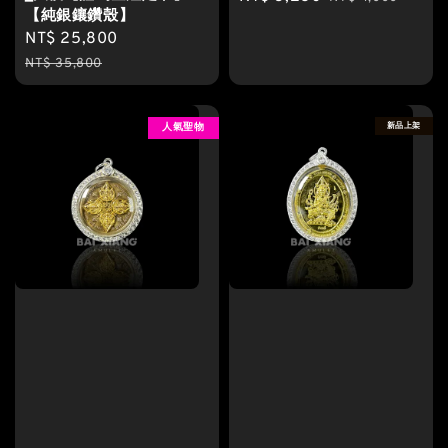
【純銀鑲鑽殼】
price
price
Sale
NT$ 25,800
Regular
price
price
NT$ 35,800
新品上架
人氣聖物