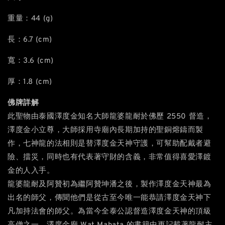
重量：44 (g)
長：6.7 (cm)
寬：3.6 (cm)
厚：1.8 (cm)
佛牌詳解
此聖物由泰國澤度金知名大師龍婆龍耐於佛歷 2550 督造，
澤度金小立尊，大師採用寺廟內長期加持的聖銅熔鑄而製
作，七神龍的法相則是替澤度金天神守護，可幫助配戴者避
險、擋災，同時也有代表著守財的含義，非常值得喜愛澤鍍
金的人入手。
龍婆龍耐及阿贊初為繼阿贊坤潘之後，製作澤度金天神最為
出名的師父，傳聞他們是從古至今唯一能恭請澤度金天神下
凡加持法會的師父。為當今全泰公認督造澤度金天神的頂級