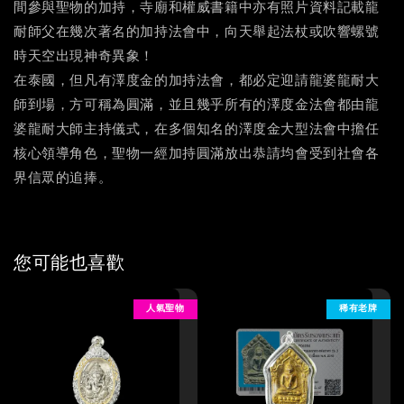
間參與聖物的加持，寺廟和權威書籍中亦有照片資料記載龍
耐師父在幾次著名的加持法會中，向天舉起法杖或吹響螺號
時天空出現神奇異象！
在泰國，但凡有澤度金的加持法會，都必定迎請龍婆龍耐大
師到場，方可稱為圓滿，並且幾乎所有的澤度金法會都由龍
婆龍耐大師主持儀式，在多個知名的澤度金大型法會中擔任
核心領導角色，聖物一經加持圓滿放出恭請均會受到社會各
界信眾的追捧。
您可能也喜歡
人氣聖物
稀有老牌