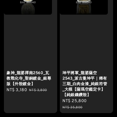
象神_龍婆禪南2560_瓦
坤平將軍_龍婆薩空
教戰化寺_聖銅鍍金_銀尊
2543_派古曼坤平｜稀有
版【外殼鍍金】
三期_白肉金漆_純銀符管
_大模【薩瑪空鑑定卡】
Sale
NT$ 3,180
Regular
NT$ 3,800
【純銀鑲鑽殼】
price
price
Sale
NT$ 25,800
Regular
price
price
NT$ 35,800