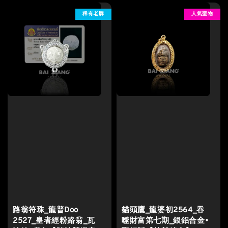
稀有老牌
人氣聖物
路翁符珠_龍普Doo
貓頭鷹_龍婆初2564_吞
2527_皇者經粉路翁_瓦
噬財富第七期_銀鋁合金•