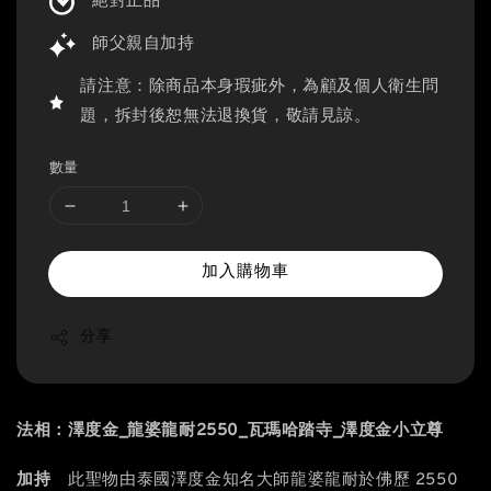
絕對正品
師父親自加持
請注意：除商品本身瑕疵外，為顧及個人衛生問
題，拆封後恕無法退換貨，敬請見諒。
數量
加入購物車
分享
法相：澤度金_龍婆龍耐2550_瓦瑪哈踏寺_澤度金小立尊
：
加持
此聖物由泰國澤度金知名大師龍婆龍耐於佛歷 2550