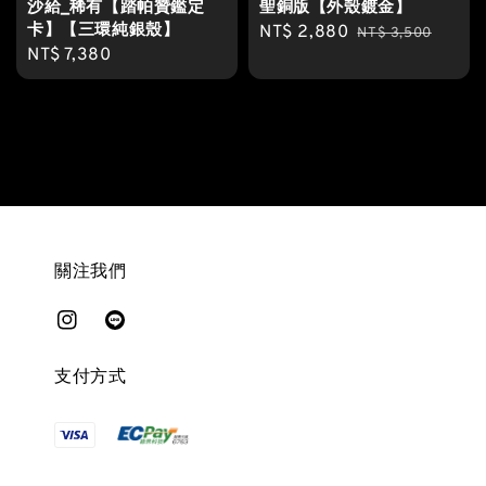
沙給_稀有【踏帕贊鑑定
聖銅版【外殼鍍金】
卡】【三環純銀殼】
Sale
NT$ 2,880
Regular
NT$ 3,500
Regular
NT$ 7,380
price
price
price
關注我們
支付方式