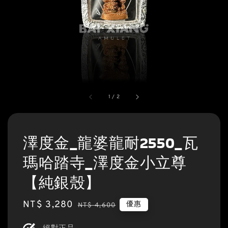
1
/
2
澤度金_龍婆龍耐2550_瓦
瑪哈踏寺_澤度金小立尊
【純銀殼】
Sale
NT$ 3,280
Regular
優惠
NT$ 4,600
price
price