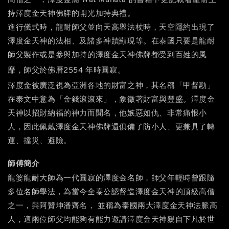
高僧之一，澤度金廟 Wat Mahata 的書籍中更記載著龍耐主
持澤度金天神佛牌的開光加持典禮。
進行儀式時，龍耐師父並向天高舉法杖時，天空隱約出現了
澤度金天神的法相、及諸多神蹟顯現等。在泰國只要是龍耐
師父製作或是參與加持的澤度金天神佛牌都受到百姓的風
靡，師父於佛曆2554 年時圓寂。
澤度金
被廣泛視為亞洲各地的財富之神，其名稱「甲督勘」
在泰文中意為「金錢滾滾來」，象徵著財富與豐盛。澤度金
天神以招財納福的神力而聞名，他嫉惡如仇、非常痛恨小
人，因此佩戴澤度金天神佛牌還俱備了防小人、更兼具了轉
運、擋災、避險。
師傅簡介
龍婆龍耐大師為一代圓寂的澤度金名師，師父年輕時曾跟隨
多位名師學法，為當今全泰公認督造澤度金天神的頂級高僧
之一，與
阿贊坤潘
齊名
，
並稱為泰國兩大澤度金天神法脈高
人，這兩位師父均能夠有能力邀請澤度金天神親自下凡於世