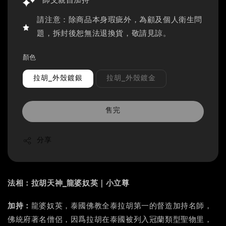
師父親自加持
請注意：除商品本身瑕疵外，為顧及個人衛生問
題，拆封後恕無法退換貨，敬請見諒。
顏色
拉胡_外殼鍍銀
拉胡_外殼鍍金
售完
分享
法相：拉胡天神_龍婆奴英｜小立尊
龍婆奴英
加持：
，泰國佛教全泰拉胡第一的督造加持名師，
佛統府著名僧侶，因爲拉胡在泰國被列入冠蘭類型聖物里，