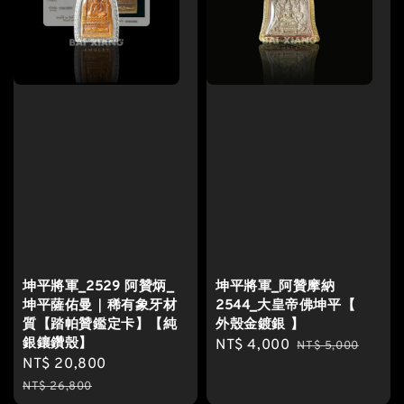
坤平將軍_2529 阿贊炳_
坤平將軍_阿贊摩納
坤平薩佑曼｜稀有象牙材
2544_大皇帝佛坤平【
質【踏帕贊鑑定卡】【純
外殼金鍍銀 】
銀鑲鑽殼】
Sale
NT$ 4,000
Regular
NT$ 5,000
Sale
NT$ 20,800
Regular
price
price
price
price
NT$ 26,800