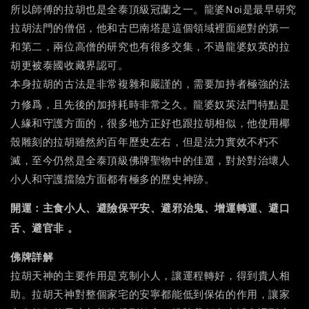
所以師傅的拉胡也是全泰頂級冠蘭之一。龍婆Noi是最早研究
拉胡法門的僧侶，他和古巴南塔是這個領域裡面絕對的第一
和第二，兩位高僧的研究也有很多交集，不過龍婆奴英的拉
胡更被泰國收藏界認可。
本身拉胡的古法是非常複雜和嚴謹的，需要加持者極強的法
龍婆奴英
力修爲，且先後的加持耗時非常之久。
法門特點是
人緣和守護方面的，很多地方正好也跟拉胡相似，他使用椰
殼雕刻的拉胡雖然約百年歷史左右，但是法力實效不朽不
滅，至今仍然是全泰頂級佛牌聖物中的佳選，對於對治壞人
小人和守護擋險方面都有極多的歷史神跡。
開運：主食小人
、
避險保平安、避邪治鬼、增運轉運、避口
。
舌、避官非
佛牌詳解
拉胡天神的主要作用是克制小人，讓運程轉好，得到貴人相
助。拉胡天神對整個家宅的安寧都能低到保佑的作用，讓家