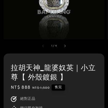
1
/
4
拉胡天神_龍婆奴英｜小立
尊【 外殼鍍銀 】
Sale
NT$ 888
Regular
售完
NT$ 1,500
price
price
絕對正品