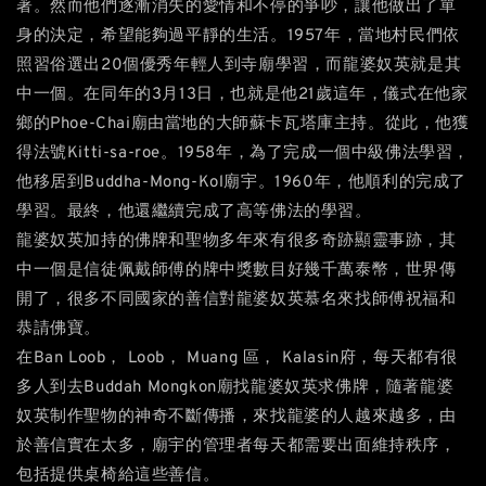
著。然而他們逐漸消失的愛情和不停的爭吵，讓他做出了單
身的決定，希望能夠過平靜的生活。1957年，當地村民們依
照習俗選出20個優秀年輕人到寺廟學習，而龍婆奴英就是其
中一個。在同年的3月13日，也就是他21歲這年，儀式在他家
鄉的Phoe-Chai廟由當地的大師蘇卡瓦塔庫主持。從此，他獲
得法號Kitti-sa-roe。1958年，為了完成一個中級佛法學習，
他移居到Buddha-Mong-Kol廟宇。1960年，他順利的完成了
學習。最終，他還繼續完成了高等佛法的學習。
龍婆奴英加持的佛牌和聖物多年來有很多奇跡顯靈事跡，其
中一個是信徒佩戴師傅的牌中獎數目好幾千萬泰幣，世界傳
開了，很多不同國家的善信對龍婆奴英慕名來找師傅祝福和
恭請佛寶。
在Ban Loob， Loob， Muang 區， Kalasin府，每天都有很
多人到去Buddah Mongkon廟找龍婆奴英求佛牌，隨著龍婆
奴英制作聖物的神奇不斷傳播，來找龍婆的人越來越多，由
於善信實在太多，廟宇的管理者每天都需要出面維持秩序，
包括提供桌椅給這些善信。