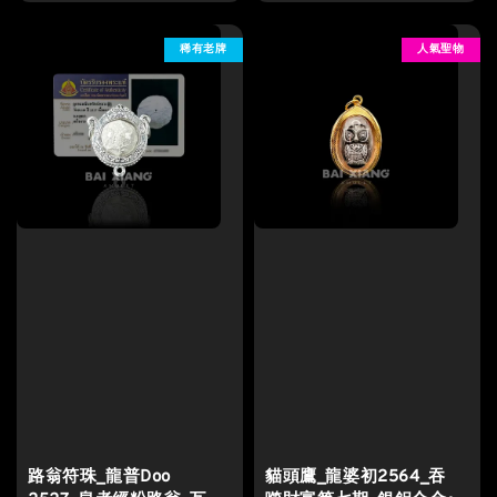
稀有老牌
人氣聖物
路翁符珠_龍普Doo
貓頭鷹_龍婆初2564_吞