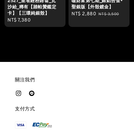
2527_皇者經粉路翁_瓦
噬財富第七期_銀鋁合金•
沙給_稀有【踏帕贊鑑定
聖銀版【外殼鍍金】
卡】【三環純銀殼】
Sale
NT$ 2,880
Regular
NT$ 3,500
Regular
NT$ 7,380
price
price
price
關注我們
支付方式