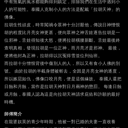
中有煞氣的風水都能夠得到鎮定，排除我們在生活中遇到小
人的可能性。泰國人克制小人的方法是配戴「拉胡天神」的
佛像。
拉胡生性頑皮，時常闖禍令眾神十分討厭他，傳說日神憎恨
胡的程度比月亮女神更甚，便向眾神之神舌娃逐告拉胡是一
位邪神，舌娃得知後大怒，便將拉胡橫腰新斷。舌娃最後終
查明真相，發現拉胡是一位正神，而月亮才是邪神。 最後，
便將他封為正神，拉胡得以沉冤得雪並位列仙班。
而拉胡十分憎恨背後中傷別人的人，所以又有食小人佛的別
號。 由於拉胡的半截身體被斬去，全因是月亮女神的逐度，
所以嫉惡如仇，佛像口咬月亮，便是這個緣故。 泰國人還把
日蝕和月蝕，當作是拉胡天神對日月兩神的懲罰。 每逢日蝕
或月蝕，泰國人認為這是向拉胡天神請求庇佑和許願的最好
時機。
師傅簡介
在龍婆奴英的青少年時期，他被一對已婚的夫妻一直收養