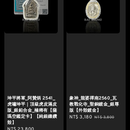
坤平將軍_阿贊炳 2541_
象神_龍婆禪南2560_瓦
虎嘯坤平｜頂級虎皮滿皮
教戰化寺_聖銅鍍金_銀尊
版_銀鉛合金_極稀有【薩
版【外殼鍍金】
瑪空鑑定卡】【純銀鑲鑽
Sale
NT$ 3,180
Regular
NT$ 3,800
殼】
price
price
Sale
NT$ 23,800
Regular