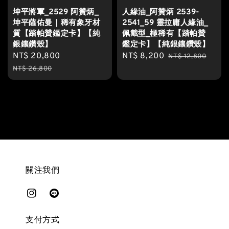
坤平將軍_2529 阿贊炳_
人緣油_阿贊炳 2539-
坤平薩佑曼｜稀有象牙材
2541_59 靈拉庸人緣油_
質【踏帕贊鑑定卡】【純
佩戴型_極稀有【踏帕贊
銀鑲鑽殼】
鑑定卡】【純銀鑲鑽殼】
Sale
NT$ 20,800
Regular
Sale
NT$ 8,200
Regular
NT$ 12,800
price
price
price
price
NT$ 26,800
關注我們
支付方式