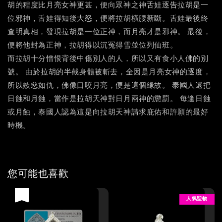
胡的程度比月亮女神更甚，便向眾神之神舌娃逐告拉胡是一
位邪神，舌娃得知後大怒，便將拉胡橫腰新斷。舌娃最後終
查明真相，發現拉胡是一位正神，而月亮才是邪神。 最後，
便將他封為正神，拉胡得以沉冤得雪並位列仙班。
而拉胡十分憎恨背後中傷別人的人，所以又有食小人佛的別
號。 由於拉胡的半截身體被斬去，全因是月亮女神的逐度，
所以嫉惡如仇，佛像口咬月亮，便是這個緣故。 泰國人還把
日蝕和月蝕，當作是拉胡天神對日月兩神的懲罰。 每逢日蝕
或月蝕，泰國人認為這是向拉胡天神請求庇佑和許願的最好
時機。
您可能也喜歡
優惠
人氣聖物