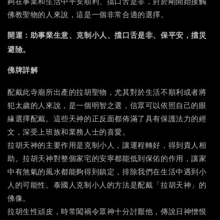
，
夠在事業和生活中平安順利、擋口舌是非
對於剛開始接觸
佛教聖物的人來說，這是一個非常合適的選擇。
開運：助事業生意、克制小人、擋口舌是非、保平安，擋災
。
避險
佛牌詳解
，
配戴此寺廟所出產的拉胡聖物
尤其對於生活不順利或者將
犯太歲的人來說，是一個明智之選，信眾可以依照自己的眼
緣選擇配戴。這些天神的正反面都佈滿了具有保護法力的經
文，深受上班族和業務人士的喜愛。
拉胡天神的主要作用是克制小人，讓運程轉好，得到貴人相
助。拉胡天神對整個家宅的安寧都能低到保佑的作用，讓家
中有煞氣的風水都能夠得到鎮定，排除我們在生活中遇到小
人的可能性。泰國人克制小人的方法是配戴「拉胡天神」的
佛像。
拉胡生性頑皮，時常闖禍令眾神十分討厭他，傳說日神憎恨