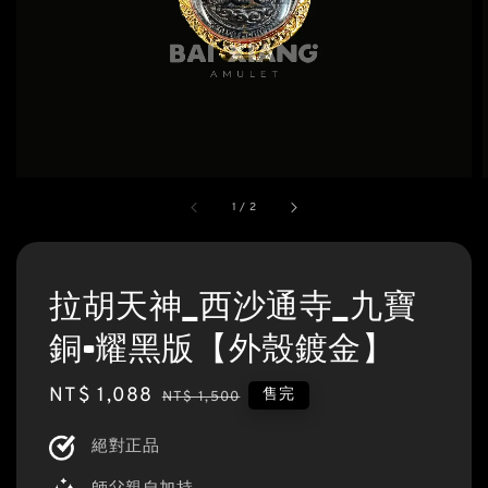
1
/
2
拉胡天神_西沙通寺_九寶
銅•耀黑版【外殼鍍金】
Sale
NT$ 1,088
Regular
售完
NT$ 1,500
price
price
絕對正品