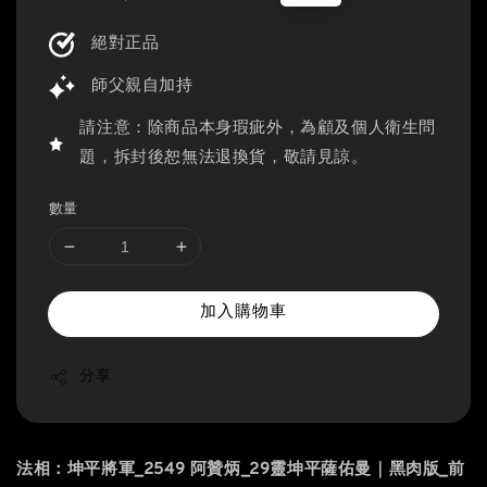
price
price
絕對正品
師父親自加持
請注意：除商品本身瑕疵外，為顧及個人衛生問
題，拆封後恕無法退換貨，敬請見諒。
數量
加入購物車
分享
法相：坤平將軍_2549 阿贊炳_29靈坤平薩佑曼｜黑肉版_前