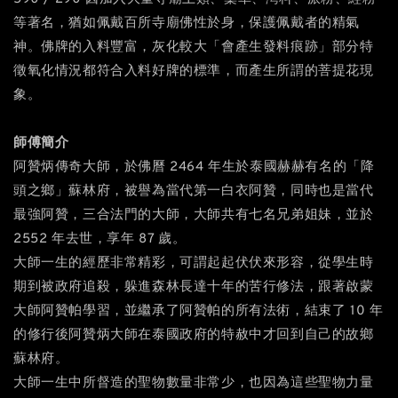
等著名，猶如佩戴百所寺廟佛性於身，保護佩戴者的精氣
神。佛牌的入料豐富，灰化較大「會產生發料痕跡」部分特
徵氧化情況都符合入料好牌的標準，而產生所謂的菩提花現
象。
師傅簡介
阿贊炳傳奇大師，於佛曆 2464 年生於泰國赫赫有名的「降
頭之鄉」蘇林府，被譽為當代第一白衣阿贊，同時也是當代
最強阿贊，三合法門的大師，大師共有七名兄弟姐妹，並於
2552 年去世，享年 87 歲。
大師一生的經歷非常精彩，可謂起起伏伏來形容，從學生時
期到被政府追殺，躲進森林長達十年的苦行修法，跟著啟蒙
大師阿贊帕學習，並繼承了阿贊帕的所有法術，結束了 10 年
的修行後阿贊炳大師在泰國政府的特赦中才回到自己的故鄉
蘇林府。
大師一生中所督造的聖物數量非常少，也因為這些聖物力量