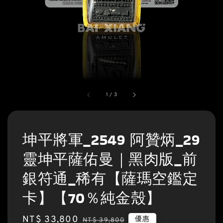
1
/
3
坤平將軍_2549 阿贊炳_29
靈坤平薩佑曼｜黑肉版_前
銀符通_稀有【薩瑪空鑑定
卡】【70％純金殼】
Sale
NT$ 33,800
Regular
優惠
NT$ 39,800