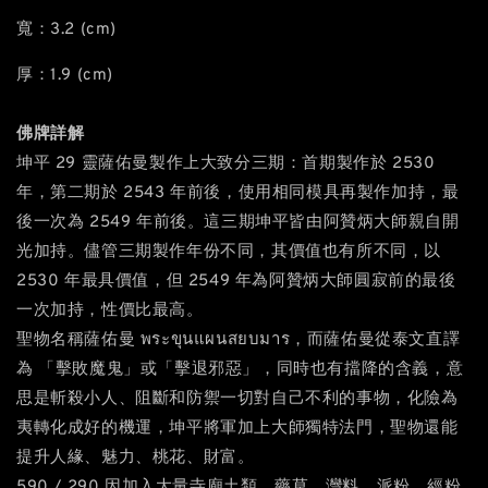
寬：3.2 (cm)
厚：1.9 (cm)
佛牌詳解
坤平 29 靈薩佑曼製作上大致分三期：首期製作於 2530
年，第二期於 2543 年前後，使用相同模具再製作加持，最
後一次為 2549 年前後。這三期坤平皆由阿贊炳大師親自開
光加持。儘管三期製作年份不同，其價值也有所不同，以
2530 年最具價值，但 2549 年為阿贊炳大師圓寂前的最後
一次加持，性價比最高。
聖物名稱薩佑曼 พระขุนแผนสยบมาร，而薩佑曼從泰文直譯
為 「擊敗魔鬼」或「擊退邪惡」，同時也有擋降的含義，意
思是斬殺小人、阻斷和防禦一切對自己不利的事物，化險為
夷轉化成好的機運，坤平將軍加上大師獨特法門，聖物還能
提升人緣、魅力、桃花、財富。
590 / 290 因加入大量寺廟土類、藥草、灣料、派粉、經粉