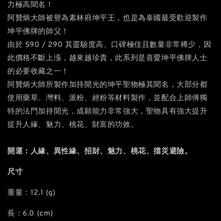
力極高聞名！
阿贊炳大師被譽為素林府坤平王，也是為泰國最受歡迎製作
坤平佛牌的師父！
由於 590 / 290 其靈驗度高、口碑極佳且數量非常稀少，因
此價格不斷上漲，越來越珍貴，此系列是喜愛坤平佛牌人士
的必要收藏之一！
阿贊炳大師所製作加持開光的坤平聖物極其聞名，大部分都
使用藥草、灣料、派粉、經粉等材料製作，並配合上師傅獨
特的法門加持開光，成願能力非常強大，聖物具有強大提升
提升人緣、魅力、桃花、財富的功效。
開運：人緣、異性緣、招財、魅力、桃花、擋災避險。
尺寸
重量：12.1 (g)
長：6.0 (cm)