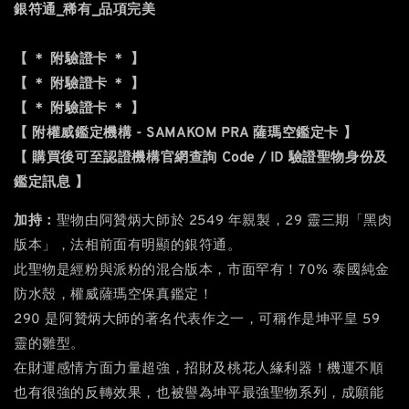
銀符通_稀有_品項完美
【 ＊ 附驗證卡 ＊ 】
【 ＊ 附驗證卡 ＊ 】
【 ＊ 附驗證卡 ＊ 】
【 附權威鑑定機構 - SAMAKOM PRA 薩瑪空鑑定卡 】
【 購買後可至認證機構官網查詢 Code / ID 驗證聖物身份及
鑑定訊息 】
加持：
聖物由阿贊炳大師於 2549 年親製，29 靈三期「黑肉
版本」，法相前面有明顯的銀符通。
此聖物是經粉與派粉的混合版本，市面罕有！70% 泰國純金
防水殼，權威薩瑪空保真鑑定！
290 是阿贊炳大師的著名代表作之一，可稱作是坤平皇 59
靈的雛型。
在財運感情方面力量超強，招財及桃花人緣利器！機運不順
也有很強的反轉效果，也被譽為坤平最強聖物系列，成願能