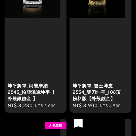
坤平將軍_阿贊摩納
坤平將軍_魯士坤皮
2545_帕亞鴻通坤平【
2554_雙刀坤平_108項
外殼銀鍍金 】
粉料版【外殼鍍金】
Sale
NT$ 3,280
Regular
Sale
NT$ 3,900
Regular
NT$ 3,600
NT$ 4,500
price
price
price
price
優惠
人氣聖物