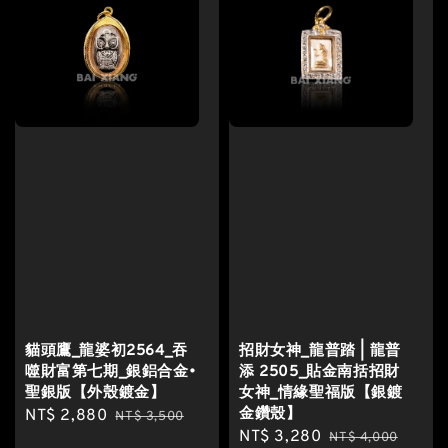
貓頭鷹_龍婆初2564_吞
招財女神_龍普踏 | 龍普
噬財富第七期_銀鋁合金•
添 2505_貼金南括招財
聖銀版【外殼鍍金】
女神_情緣聖福版【銀鍍
金鑽殼】
Sale
NT$ 2,880
Regular
NT$ 3,500
Sale
NT$ 3,280
Regular
price
price
NT$ 4,000