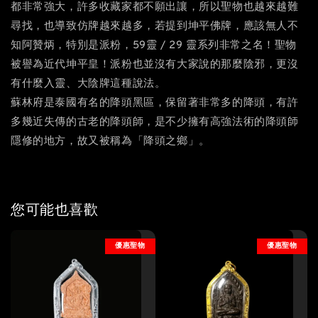
都非常強大，許多收藏家都不願出讓，所以聖物也越來越難
尋找，也導致仿牌越來越多，若提到坤平佛牌，應該無人不
知阿贊炳，特別是派粉，59靈 / 29 靈系列非常之名！聖物
被譽為近代坤平皇！派粉也並沒有大家說的那麼陰邪，更沒
有什麼入靈、大陰牌這種說法。
蘇林府是泰國有名的降頭黑區，保留著非常多的降頭，有許
多幾近失傳的古老的降頭師，是不少擁有高強法術的降頭師
隱修的地方，故又被稱為「降頭之鄉」。
您可能也喜歡
優惠聖物
優惠聖物