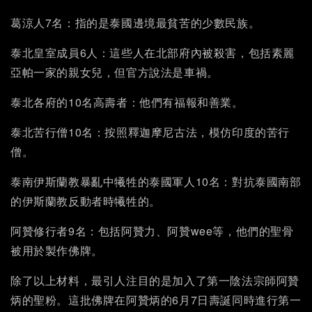
葛涼人7名：指的是泰國邊境最貧苦的少數民族。
泰北皇室成員6人：這些人在北部府內被殺害，包括素麗
亞帕一家的親女兒，但官方說法是車禍。
泰北各府的10名高壽者：他們有福報和善業。
泰北苦行僧10名：按照釋迦摩尼古法，模仿印度的苦行
僧。
泰南伊斯蘭教暴亂中犧牲的泰國軍人10名：對抗泰國南部
的伊斯蘭教反動者時犧牲的。
阿贊修行者9名：包括阿贊力、阿贊wee等，他們的聖骨
被用於製作佛牌。
除了以上材料，最引人注目的是加入了第一陰法宗師阿贊
炳的聖粉。這批佛牌在阿贊炳的6月7日壽誕同時進行第一