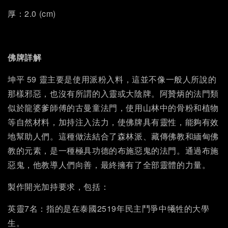
厚：2.0 (cm)
佛牌詳解
坤平 59 靈主要是使用派粉入料，這並不像一般人所說的
那樣邪惡，也沒有所謂的入靈或大陰牌。阿贊炳的法門類
似於龍婆爹師傅的古曼童法門，使用山林中的骨粉和植物
等自然材料，加持注入法力，使佛牌具有靈性，能夠有效
地幫助人們。這種做法結合了森林派、藏傳佛教和緬甸佛
教的元素，是一種極具功德的布施惡鬼的法門。通過布施
惡鬼，他教導人們向善，最終擁有了全部靈體的力量。
製作開光加持要求，包括：
英靈7名：指的是在泰國2519年民主鬥爭中犧牲的大學
生。