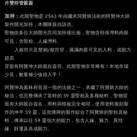
片雙符管親簽
加持：
此期聖物是 2563 年由繼承阿贊炳法術的阿贊坤大師
製作開光加持，本團隊親自請供。
聖物由多位大師開光共同加持後出廟，聖物含特殊灣料肉眼
59靈派粉等
可見，含聖粉、人緣灣料、
背面
入銀符片及雙銅/銀符管，滿滿肉眼可見的入料，成願力
超高
背面有阿贊坤大師親自簽符。此期聖物非常稀有！本地市場
少見，數量極少值得入手！
阿贊坤為素林府首屈一指的法師之一，承繼了阿贊炳大師的
秘法，也完整傳承了當時的 59 靈聖粉及多種秘料，聖物背
面有大師親自簽名，用料與模板完全相同，使用老料復刻製
作的坤平 59 靈，這批佛牌的製作綜合了阿贊炳的聖粉及秘
料，傳承以往 59 靈強大的能力，包含人緣、魅力、異性
緣、財運及高成願力。