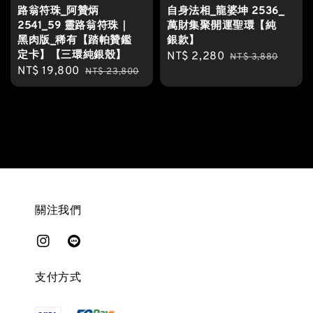
路翁符珠_阿贊炳
自身法相_龍婆坤 2536_
2541_59 靈路翁符珠｜
萬財集聚·開運聖環【純
黑肉版_稀有【踏帕贊鑑
銀款】
定卡】【三環純銀殼】
Sale
NT$ 2,280
Regular
NT$ 3,880
Sale
NT$ 19,800
Regular
NT$ 23,800
price
price
price
price
關注我們
支付方式