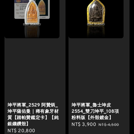
坤平將軍_2529 阿贊炳_
坤平將軍_魯士坤皮
坤平薩佑曼｜稀有象牙材
2554_雙刀坤平_108項
質【踏帕贊鑑定卡】【純
粉料版【外殼鍍金】
銀鑲鑽殼】
Sale
NT$ 3,900
Regular
NT$ 4,500
Sale
NT$ 20,800
Regular
price
price