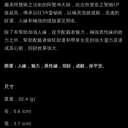
繼承阿贊炳之法術的阿贊坤大師，此次所督造之聖物CP
值超高，傳承以往59靈秘術，以極其強效成願，迅速的
財運、人緣和極強的擋險避災聞名。
除了有幫助加強人緣，提升配戴者魅力，極強異性緣的效
力之外，幫助配戴者催旺財運和帶來生意的強大靈力及達
成其心願，招財效果強大。
開運：人緣，魅力，異性緣，招財，成願，保平安。
尺寸
重量：22.4 (g)
長：5.6 (cm)
寬：3.7 (cm)