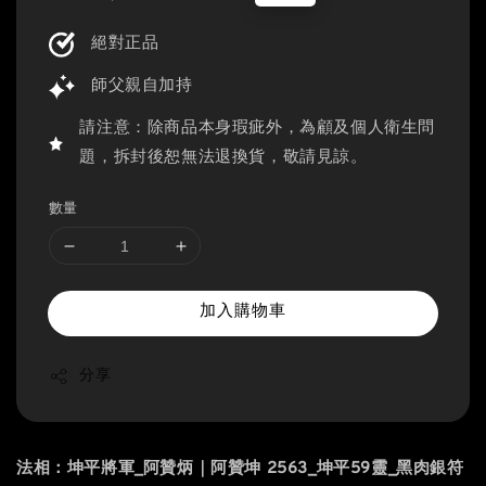
price
price
絕對正品
師父親自加持
請注意：除商品本身瑕疵外，為顧及個人衛生問
題，拆封後恕無法退換貨，敬請見諒。
數量
加入購物車
分享
法相：坤平將軍_阿贊炳｜阿贊坤 2563_坤平59靈_黑肉銀符