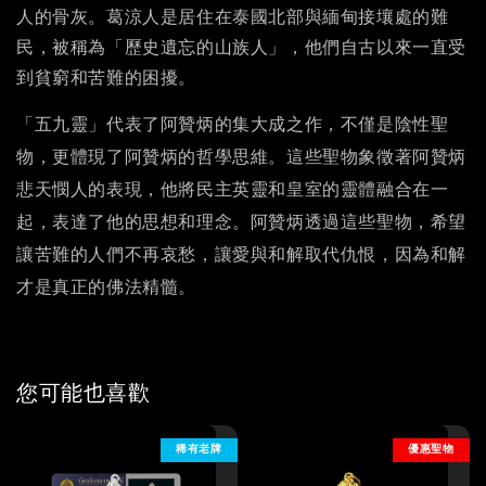
人的骨灰。葛涼人是居住在泰國北部與緬甸接壤處的難
民，被稱為「歷史遺忘的山族人」，他們自古以來一直受
到貧窮和苦難的困擾。
「五九靈」代表了阿贊炳的集大成之作，不僅是陰性聖
物，更體現了阿贊炳的哲學思維。這些聖物象徵著阿贊炳
悲天憫人的表現，他將民主英靈和皇室的靈體融合在一
起，表達了他的思想和理念。阿贊炳透過這些聖物，希望
讓苦難的人們不再哀愁，讓愛與和解取代仇恨，因為和解
才是真正的佛法精髓。
您可能也喜歡
稀有老牌
優惠聖物