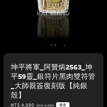
1
/
5
坤平將軍_阿贊炳2563_坤
平59靈_銀符片黑肉雙符管
_大師親簽復刻版【純銀
殼】
Sale
NT$ 4,580
Regular
優惠
NT$ 5,080