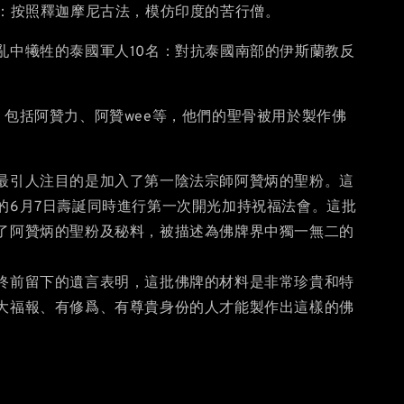
名：按照釋迦摩尼古法，模仿印度的苦行僧。
亂中犧牲的泰國軍人10名：對抗泰國南部的伊斯蘭教反
：包括阿贊力、阿贊wee等，他們的聖骨被用於製作佛
最引人注目的是加入了第一陰法宗師阿贊炳的聖粉。這
的6月7日壽誕同時進行第一次開光加持祝福法會。這批
了阿贊炳的聖粉及秘料，被描述為佛牌界中獨一無二的
終前留下的遺言表明，這批佛牌的材料是非常珍貴和特
大福報、有修爲、有尊貴身份的人才能製作出這樣的佛