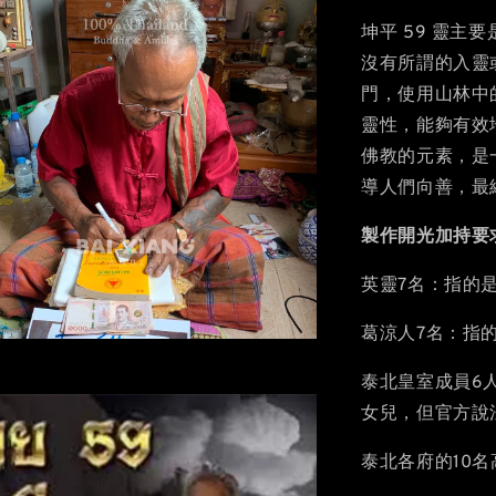
坤平 59 靈主
要
沒有所謂的入靈
門，使用山林中
靈性，能夠有效
佛教的元素，是
導人們向善，最
製作開光加持要
英靈7名：指的
葛涼人7名：指
泰北皇室成員6
女兒，但官方說
泰北各府的10