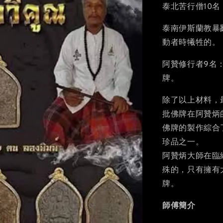
泰北苦行僧10
泰南伊斯蘭教暴
動者時犧牲的。
阿贊修行者9名
牌。
除了以上材料，
批佛牌在阿贊炳
佛牌的製作綜合
珍品之一。
阿贊炳大師在臨
殊的，只有擁有
牌。
師傅簡介