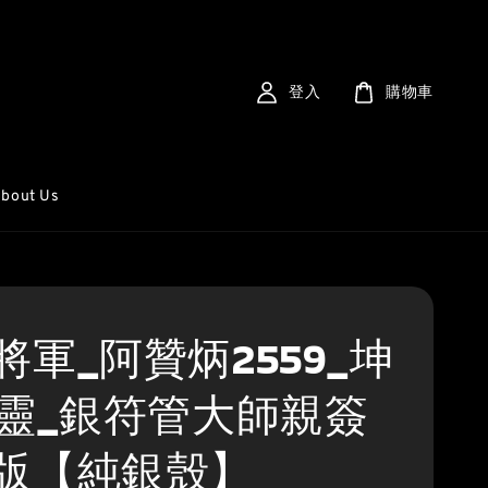
登入
購物車
bout Us
將軍_阿贊炳2559_坤
9靈_銀符管大師親簽
版【純銀殼】