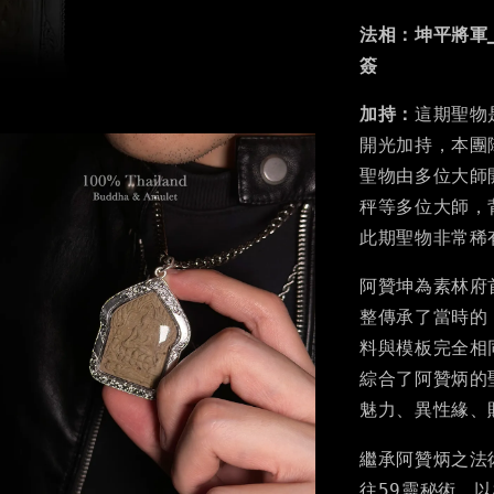
法相：坤平將軍_
簽
加持：
這期聖物
開光加持，本團
聖物由多位大師
秤等多位大師，
此期聖物非常稀有
阿贊坤為素林府
整傳承了當時的
料與模板完全相
綜合了阿贊炳的
魅力、異性緣、
繼承阿贊炳之法
往59靈秘術，