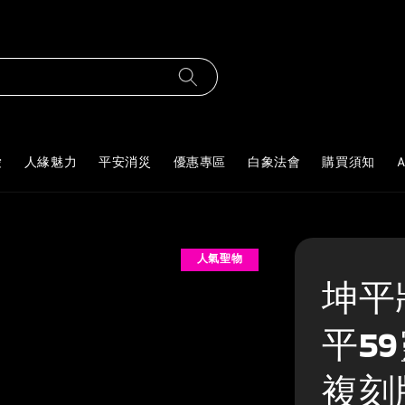
愛
人緣魅力
平安消災
優惠專區
白象法會
購買須知
A
人氣聖物
坤平
平5
複刻