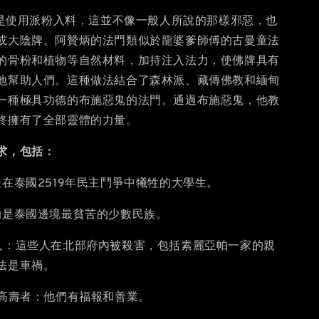
是使用派粉入料，這並不像一般人所說的那樣邪惡，也
或大陰牌。阿贊炳的法門類似於龍婆爹師傅的古曼童法
的骨粉和植物等自然材料，加持注入法力，使佛牌具有
地幫助人們。這種做法結合了森林派、藏傳佛教和緬甸
一種極具功德的布施惡鬼的法門。通過布施惡鬼，他教
終擁有了全部靈體的力量。
求，包括：
是在泰國2519年民主鬥爭中犧牲的大學生。
的是泰國邊境最貧苦的少數民族。
人：這些人在北部府內被殺害，包括素麗亞帕一家的親
法是車禍。
名高壽者：他們有福報和善業。