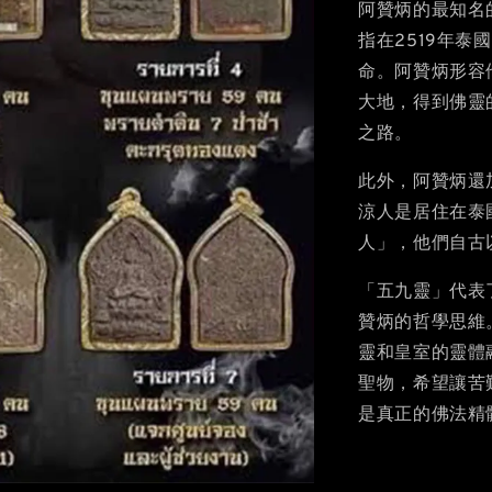
阿贊炳的最知名
指在2519年
命。阿贊炳形容
大地，得到佛靈
之路。
此外，阿贊炳還
涼人是居住在泰
人」，他們自古
「五九靈」代表
贊炳的哲學思維
靈和皇室的靈體
聖物，希望讓苦
是真正的佛法精