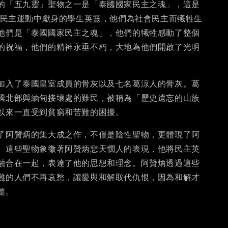
的「五九靈」聖物之一是「泰國國家民主之魂」，這是
泰國民主運動中獻身的學生英靈，他們為社會民主而犧牲生
他們是「泰國國家民主之魂」，他們的犧牲感動了整個
的祝福，他們的精神永垂不朽，大地為他們開啟了光明
加入了泰國皇室成員的骨灰以及七名葛涼人的骨灰。葛
國北部與緬甸接壤處的難民，被稱為「歷史遺忘的山族
以來一直受到貧窮和苦難的困擾。
了阿贊炳的集大成之作，不僅是陰性聖物，更體現了阿
。這些聖物象徵著阿贊炳悲天憫人的表現，他將民主英
融合在一起，表達了他的思想和理念。阿贊炳透過這些
難的人們不再哀愁，讓愛與和解取代仇恨，因為和解才
髓。