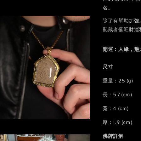
名。
除了有幫助加強
配戴者催旺財運
開運：人緣，魅
尺寸
重量：25 (g)
長：5.7 (cm)
寬：4 (cm)
厚：1.9 (cm)
佛牌詳解