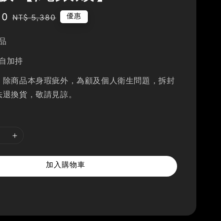
80
Regular
優惠
NT$ 5,380
price
品
自加持
：除商品本身瑕疵外，為顧及個人衛生問題，拆封
法退換貨，敬請見諒。
加入購物車