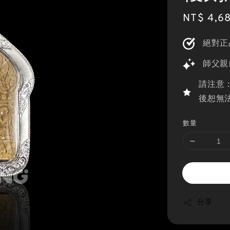
Sale
NT$ 4,6
price
絕對正
師父親
請注意
後恕無
數量
分享