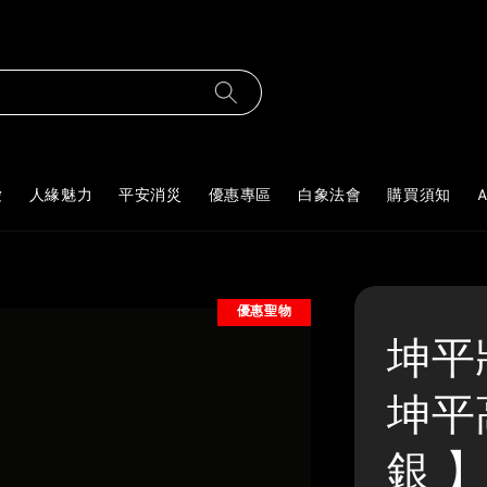
愛
人緣魅力
平安消災
優惠專區
白象法會
購買須知
A
優惠聖物
坤平
坤平
銀 