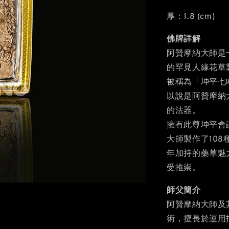
厚：1.8 (cm)
佛牌詳解
阿贊摩納大師是
的罕見人緣花草
被稱為「坤平七
以說是阿贊摩納
的法器。
擁有此尊坤平會
大師製作了10
年加持的藥草魅
受推崇。
師父簡介
阿贊摩納大師及
術，擅長於運用