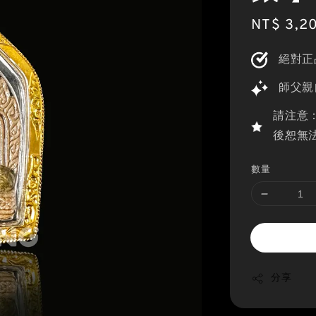
Sale
NT$ 3,2
price
絕對正
師父親
請注意
後恕無
數量
分享