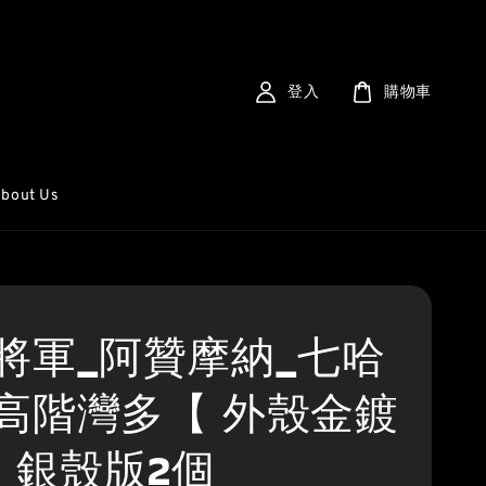
登入
購物車
bout Us
將軍_阿贊摩納_七哈
高階灣多【 外殼金鍍
】 銀殼版2個