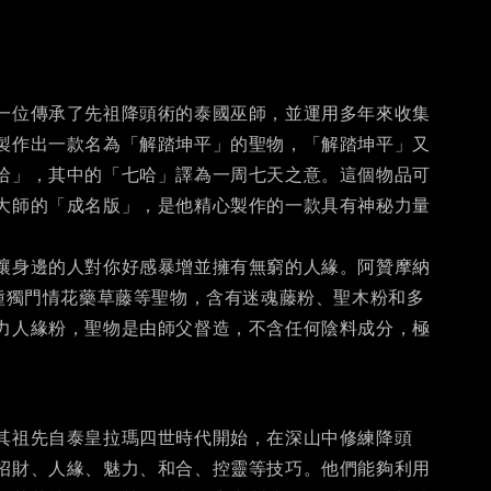
一位傳承了先祖降頭術的泰國巫師，並運用多年來收集
製作出一款名為「解踏坤平」的聖物，「解踏坤平」又
哈」，其中的「七哈」譯為一周七天之意。這個物品可
大師的「成名版」，是他精心製作的一款具有神秘力量
讓身邊的人對你好感暴增並擁有無窮的人緣。阿贊摩納
8種獨門情花藥草藤等聖物，含有迷魂藤粉、聖木粉和多
力人緣粉，聖物是由師父督造，不含任何陰料成分，極
其祖先自泰皇拉瑪四世時代開始，在深山中修練降頭
招財、人緣、魅力、和合、控靈等技巧。他們能夠利用