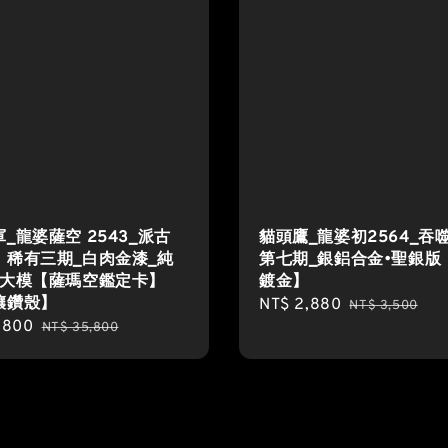
_龍婆薩空 2543_派古
貓頭鷹_龍婆初2564_吞
｜稀有三期_白肉金漆_純
第七期_銀鋁合金•聖銀版
_大模【薩瑪空鑑定卡】
鍍金】
鑲鑽殼】
Sale
NT$ 2,880
Regular
NT$ 3,500
,800
Regular
price
price
NT$ 35,800
price