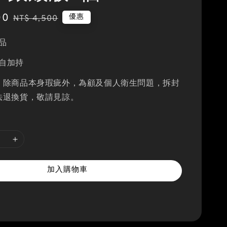
00
Regular
優惠
NT$ 4,500
price
品
自加持
：除商品本身瑕疵外，為顧及個人衛生問題，拆封
法退換貨，敬請見諒。
加入購物車