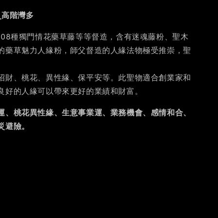
_高階灣多
108種獨門情花藥草藤等等督造，含有迷魂藤粉、聖木
的藥草魅力人緣粉，師父督造的人緣法物極受推崇，聖
招財、桃花、異性緣、保平安等。此聖物適合創業家和
良好的人緣可以帶來更好的業績和財富。
運、桃花異性緣、生意事業運、業務機會、感情和合、
災避險。