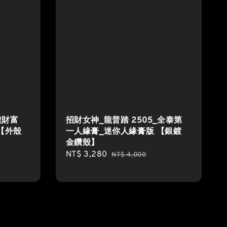
噬財富
招財女神_龍普踏 2505_全泰第
【外殼
一人緣膏_迷你人緣膏版 【銀鍍
金鑽殼】
Sale
NT$ 3,280
Regular
NT$ 4,000
price
price