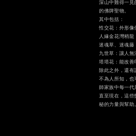
深山中難得一見
的佛牌聖物。
其中包括：
性交花：外形像
人緣金花灣稍龍
迷魂草、迷魂藤
九世草：讓人無
塔塔花：能改善
除此之外，還有
不為人所知，也
師家族中每一代
直至現在，這些
秘的力量與幫助