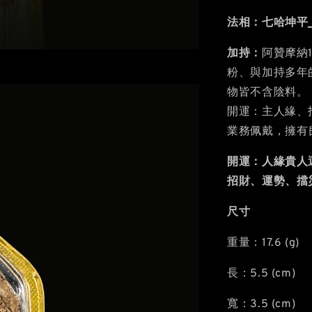
法相：七哈坤平
加持：
阿贊摩納
粉、與加持多年
物皆不含陰料。
開運：主人緣、
業務佩戴，擁有
開運：人緣貴人
招財、運勢、擋
尺寸
重量：17.6 (g)
長：5.5 (cm)
寬：3.5 (cm)