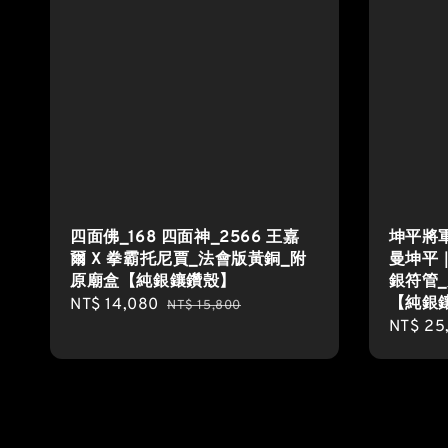
四面佛_168 四面神_2566 王嘉
坤平將軍
爾 X 拳霸托尼賈_法會版黃銅_附
曼坤平
原廟盒【純銀鑲鑽殼】
銀符管
【純銀
Sale
NT$ 14,080
Regular
NT$ 15,800
Sale
NT$ 25
price
price
price