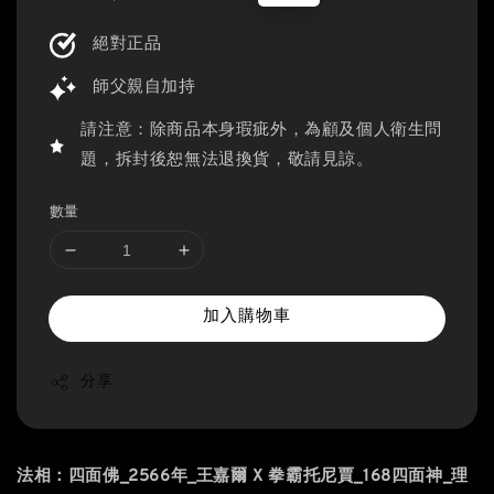
price
price
絕對正品
師父親自加持
請注意：除商品本身瑕疵外，為顧及個人衛生問
題，拆封後恕無法退換貨，敬請見諒。
數量
加入購物車
分享
法相：四面佛_2566年_王嘉爾 X 拳霸托尼賈_168四面神_理