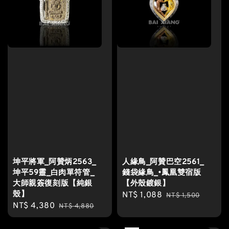
坤平將軍_阿贊炳2563_
人緣鳥_阿贊巴空2561_
坤平59靈_白肉單符管_
錢袋緣鳥_•鳳凰雙宿版
大師親簽復刻版【純銀
【外殼鍍銀】
殼】
Sale
NT$ 1,088
Regular
NT$ 1,500
Sale
NT$ 4,380
Regular
NT$ 4,880
price
price
price
price