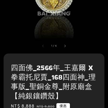
1
/
6
四面佛_2566年_王嘉爾 X
拳霸托尼賈_168四面神_理
事版_聖銅金尊_附原廟盒
【純銀鑲鑽殼】
Sale
NT$ 8,888
Regular
優惠
NT$ 9,800