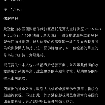
厚：1.4 (cm)
佛牌詳解
聖物
此
由泰國國際動作武打巨星托尼賈先生於佛歷 2566 年8
月5日舉行了 168 法會，為大城府一間寺廟建廟募款而發起
製作四面神佛牌，168 位夢幻名師齊聚一堂在良辰吉時共同
為款佛牌開光加持，這一面佛牌包含了168 位龍婆的畢生的
，實屬難得
修為法力加持
。
托尼賈先生本人也非常熱衷於慈善事業，並表示此佛牌的收
益將用於慈善事業，建立更多的寺廟和學校，幫助更多的年
。
輕人走向成功
，吸引
四面佛的神奇效果
大批信眾蜂擁至佛寺膜拜，祈求心
願能夠實現。不僅如此，許多港台影視明星也經常向泰國向
四面佛祈福，這足以證明四面佛的強大魅力。