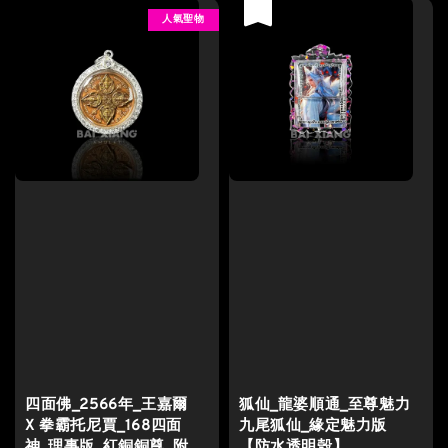
優惠
人氣聖物
四面佛_2566年_王嘉爾
狐仙_龍婆順通_至尊魅力
X 拳霸托尼賈_168四面
九尾狐仙_緣定魅力版
神_理事版_紅銅銅尊_附
【防水透明殼】