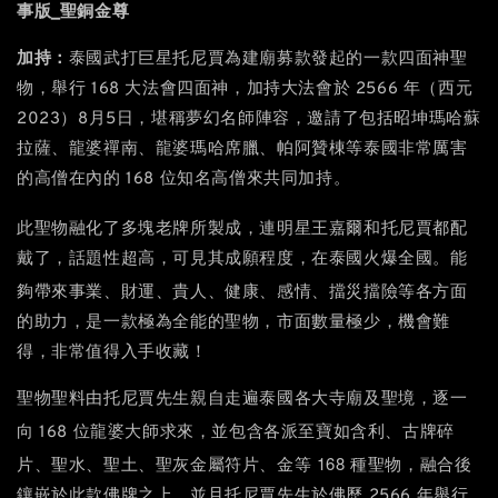
事版_聖銅金尊
加持：
泰國武打巨星托尼賈為建廟募款發起的一款四面神聖
物，舉行 168 大法會四面神，加持大法會於 2566 年（西元
2023）8月5日，堪稱夢幻名師陣容，邀請了包括昭坤瑪哈蘇
拉薩、龍婆禪南、龍婆瑪哈席臘、帕阿贊棟等泰國非常厲害
的高僧在內的 168 位知名高僧來共同加持。
，連明星
此聖物融化了多塊老牌所製成
王嘉爾和托尼賈都配
戴了，話題性超高，可見其成願程度，在泰國火爆全國。能
、健康、感情、擋災擋險
夠帶來事業、財運、貴人
等各方面
的助力，是一款極為全能的聖物，市面數量極少，機會難
得，非常值得入手收藏！
聖物聖料‬由托尼賈先生親‮走自‬遍泰國各大寺廟及‮境聖‬，逐一
各派至寶如含利、古牌碎
向 168 位龍婆大師求來，並包含
片、聖水、聖土、聖灰金屬符片、金等 168 種聖物
，融‬合後
鑲嵌於‮款此‬佛牌之上‮並，‬且托尼賈先‮於生‬佛歷 2566 年舉行