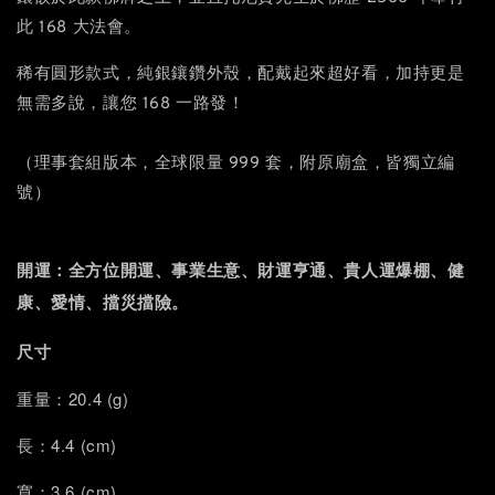
此 168 大法會。
稀有圓形款式，純銀鑲鑽外殼，配戴起來超好看，加持更是
無需多說，讓您 168 一路發！
（理事套組版本，全球限量 999 套，附原廟盒，皆獨立編
號）
全方位開運、
開運：
事業生意、財運亨通、
貴人運爆棚、健
、擋災擋險。
康、愛情
尺寸
重量：20.4 (g)
長：4.4 (cm)
寬：3.6 (cm)