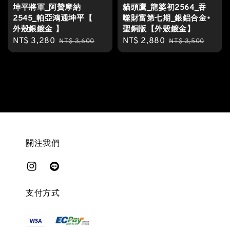
坤平將軍_阿贊摩納
貓頭鷹_龍婆初2564_吞
2545_帕亞鴻通坤平【
噬財富第七期_銀鋁合金•
外殼銀鍍金 】
聖銅版【外殼鍍金】
Sale
NT$ 3,280
Regular
Sale
NT$ 2,880
Regular
NT$ 3,600
NT$ 3,500
price
price
price
price
關注我們
支付方式