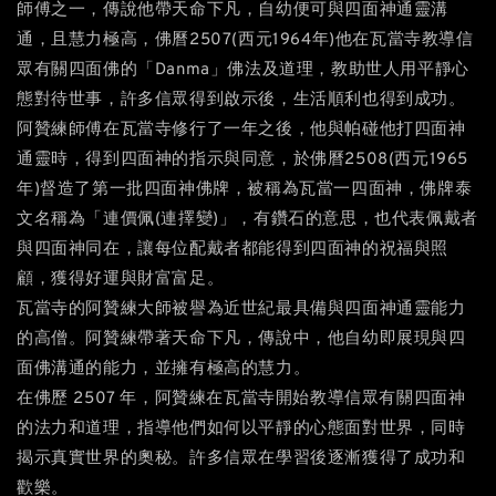
師傅之一，傳說他帶天命下凡，自幼便可與四面神通靈溝
通，且慧力極高，佛曆2507(西元1964年)他在瓦當寺教導信
眾有關四面佛的「Danma」佛法及道理，教助世人用平靜心
態對待世事，許多信眾得到啟示後，生活順利也得到成功。
阿贊練師傅在瓦當寺修行了一年之後，他與帕碰他打四面神
通靈時，得到四面神的指示與同意，於佛曆2508(西元1965
年)督造了第一批四面神佛牌，被稱為瓦當一四面神，佛牌泰
文名稱為「連價佩(連擇變)」，有鑽石的意思，也代表佩戴者
與四面神同在，讓每位配戴者都能得到四面神的祝福與照
顧，獲得好運與財富富足。
瓦當寺的阿贊練大師被譽為近世紀最具備與四面神通靈能力
的高僧。阿贊練帶著天命下凡，傳說中，他自幼即展現與四
面佛溝通的能力，並擁有極高的慧力。
在佛歷 2507 年，阿贊練在瓦當寺開始教導信眾有關四面神
的法力和道理，指導他們如何以平靜的心態面對世界，同時
揭示真實世界的奧秘。許多信眾在學習後逐漸獲得了成功和
歡樂。