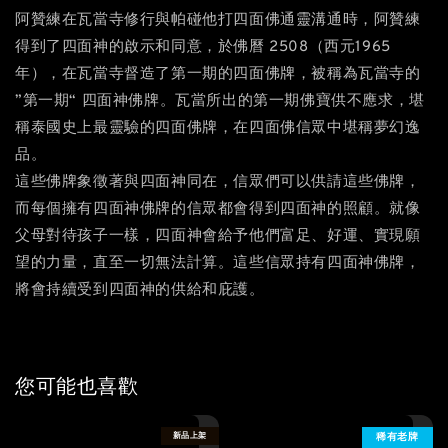
阿贊練在瓦當寺修行與帕碰他打四面佛通靈溝通時，阿贊練
得到了四面神的啟示和同意，於佛曆 2508（西元1965
年），在瓦當寺督造了第一期的四面佛牌，被稱為瓦當寺的
”第一期“ 四面神佛牌。瓦當所出的第一期佛寶供不應求，堪
稱泰國史上最靈驗的四面佛牌，在四面佛信眾中堪稱夢幻逸
品。
這些佛牌象徵著與四面神同在，信眾們可以供請這些佛牌，
而每個擁有四面神佛牌的信眾都會得到四面神的照顧。就像
父母對待孩子一樣，四面神會給予他們富足、好運、實現願
望的力量，直至一切無法計算。這些信眾持有四面神佛牌，
將會持續受到四面神的供給和庇護。
您可能也喜歡
新品上架
稀有老牌