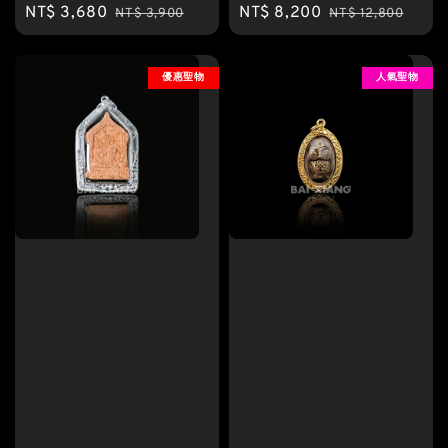
Sale
NT$ 3,680
Regular
Sale
NT$ 8,200
Regular
NT$ 3,900
NT$ 12,800
price
price
price
price
優惠聖物
人氣聖物