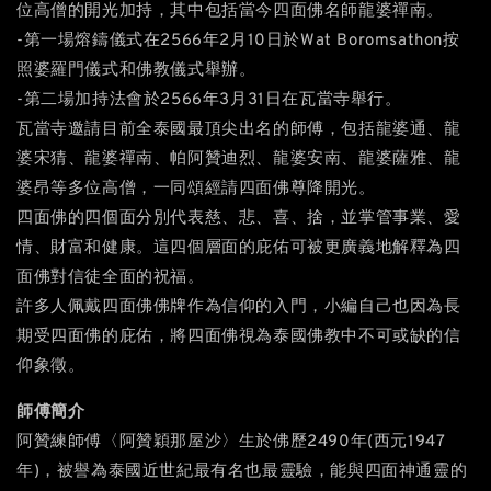
位高僧的開光加持，其中包括當今四面佛名師龍婆禪南。
-第一場熔鑄儀式在2566年2月10日於Wat Boromsathon按
照婆羅門儀式和佛教儀式舉辦。
-第二場加持法會於2566年3月31日在瓦當寺舉行。
瓦當寺邀請目前全泰國最頂尖出名的師傅，包括龍婆通、龍
婆宋猜、龍婆禪南、帕阿贊迪烈、龍婆安南、龍婆薩雅、龍
婆昂等多位高僧，一同頌經請四面佛尊降開光。
四面佛的四個面分別代表慈、悲、喜、捨，並掌管事業、愛
情、財富和健康。這四個層面的庇佑可被更廣義地解釋為四
面佛對信徒全面的祝福。
許多人佩戴四面佛佛牌作為信仰的入門，小編自己也因為長
期受四面佛的庇佑，將四面佛視為泰國佛教中不可或缺的信
仰象徵。
師傅簡介
阿贊練師傅〈阿贊穎那屋沙〉生於佛歷2490年(西元1947
年)，被譽為泰國近世紀最有名也最靈驗，能與四面神通靈的