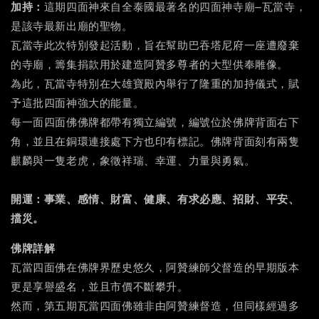
加持：
這期四面神來自全泰國最著名的四面神寺廟—瓦當寺，
是該寺最新出廟的聖物。
瓦當寺此次特別發起活動，旨在幫助巴吞塔尼府一座遭廢棄
的寺廟，籌集捐款用於建造阿贊多尊者的大型供奉雕像。
為此，瓦當寺特別在大雄寶殿內舉行了隆重的加持儀式，賦
予這批四面神強大的能量。
每一面四面佛佛牌都帶有獨立編號，編號位於佛牌背面右下
角，並且在銅環連接處下方也印有標記。佛牌背面刻有兩隻
麒麟與一隻老虎，象徵祥瑞、幸運、力量與勇氣。
開運：事業、感情、財富、健康、有求必應、招財、平安、
擋災。
佛牌詳解
瓦當四面佛在佛牌界歷史悠久，阿贊練師父督造的早期版本
更是享譽盛名，並且市價不斷攀升。
然而，第五期瓦當四面佛雖非由阿贊練督造，但同樣經過多