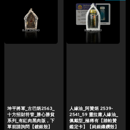
坤平將軍_古巴炳2563_
人緣油_阿贊炳 2539-
十方招財符管_勝心勝貧
2541_59 靈拉庸人緣油_
系列_有紅肉黑肉版，下
佩戴型_極稀有【踏帕贊
單前請詢問【鍍銀殼】
鑑定卡】【純銀鑲鑽殼】