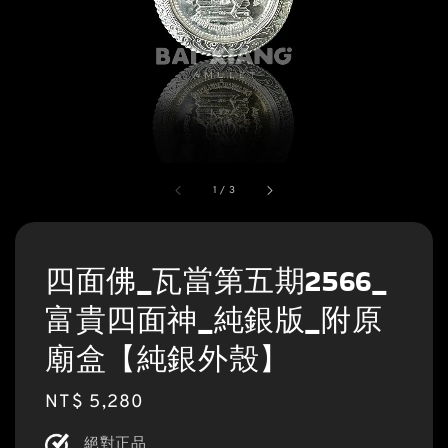
1
/
3
四面佛_瓦當第五期2566_
富貴四面神_純銀版_附原
廟盒【純銀外殼】
Regular
NT$ 5,280
price
絕對正品