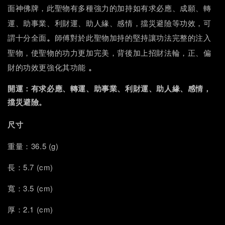
，此聖物有多種強力的加持如
面神佛牌
有求必應、成願、轉
，
運、助事業、利財運、助人緣、感情，擋災避險等功效
可
。
謂十分全面
師傅對於此聖物加持的堅持讓功法完整的注入
，
聖物，使聖物的功力更加完美
背後加上招財法輪，正、偏
。
財的功效更強化其功能
開運：
有求必應、轉運、助事業、利財運、助人緣、感情，
擋災避險
。
尺寸
重量：36.5 (g)
長：5.7 (cm)
寬：3.5 (cm)
厚：2.1 (cm)