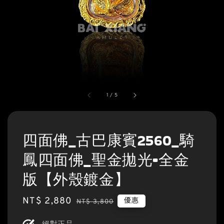
1
/
5
四面佛_古巴康賓2560_騎
鳳四面佛_聖金拋光•全金
版【外殼鍍金】
Sale
NT$ 2,880
Regular
優惠
NT$ 3,800
price
price