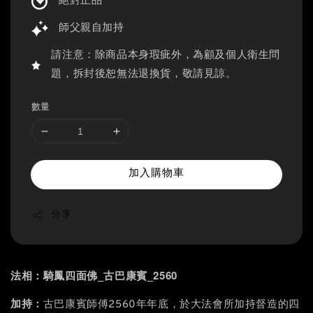
絕對正品
師父親自加持
請注意：除商品本身瑕疵外，為顧及個人衛生問
題，拆封後恕無法退換貨，敬請見諒。
數量
加入購物車
分享
法相：騎鳳四面佛_古巴康賓_2560
加持：
古巴康賓師傅2560年年底，於大法會所加持督造的四