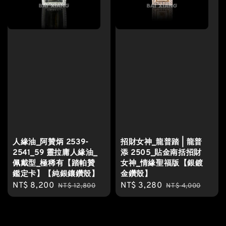
人緣油_阿贊炳 2539-
招財女神_龍普踏 | 龍普
2541_59 靈拉庸人緣油_
添 2505_貼金南括招財
佩戴型_極稀有【踏帕贊
女神_情緣聖福版【銀鍍
鑑定卡】【純銀鑲鑽殼】
金鑽殼】
Sale
NT$ 8,200
Regular
Sale
NT$ 3,280
Regular
NT$ 12,800
NT$ 4,000
price
price
price
price