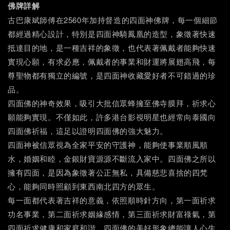
佛牌詳解
古巴康斌師傅在2560年加持督造的四面神佛牌，每一個細節
都經過精心設計，特別是四面神騎鳳凰的造型，
象徵著快速
抵達目的地，是一種吉祥的象徵，也代表著佩戴者能夠快速
實現心願，有求必應
，佩戴者的事業和財運將展翅高飛
，
每
尊聖物都有獨立的編號，是四面神收藏愛好者不可錯過的珍
品。
四面佛的神奇效果
，吸引
大批信眾蜂擁至佛寺膜拜，祈求心
願能夠實現。不僅如此，許多港台影視明星也經常向泰國向
四面佛祈福，這足以證明四面佛的強大魅力。
四面神被信眾視為全家平安的守護神，能夠使事業順風順
水，婚姻和睦，金銀財寶源源不斷流入家中。四面佛之所以
擁有四面，是因為象徵著公正無私，具備慈悲喜捨的四梵
心，能夠同時照顧到東西南北四方的眾生。
每一面都代表著吉祥的意義，依照順時針方向，第一面祈求
功名事業，第二面祈求姻緣感情，第三面祈求財富祿氣，第
四面祈求健康和家庭和諧。四面佛的美好形象總能讓人心生