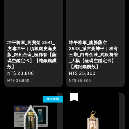
坤平將軍_阿贊炳 2541_
坤平將軍_龍婆薩空
虎嘯坤平｜頂級虎皮滿皮
2543_派古曼坤平｜稀有
版_銀鉛合金_極稀有【薩
三期_白肉金漆_純銀符管
瑪空鑑定卡】【純銀鑲鑽
_大模【薩瑪空鑑定卡】
殼】
【純銀鑲鑽殼】
Sale
NT$ 23,800
Regular
Sale
NT$ 25,800
Regular
price
price
price
price
NT$ 29,800
NT$ 35,800
優惠
稀有老牌