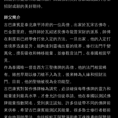
招財成願的美好期待。
師父簡介
古巴康賓是泰北康平沛府的一位高僧，出家於瓦宋古佛寺，
巴金普里府。他拜師於瓦紹述艮佛寺龍普宋財的派系，師傅
在剃度前已經學會打坐入定的方法。一旦出家，他的入定打
坐境界迅速提升，能夠達到靈魂出竅的境界，修行法門千變
萬化，擅長吸收和轉移能量，並修觀音法門，在泰國相當罕
見。
作為泰國唯一督造西方三聖佛牌的高僧，他的法門相當稀
有。雖然早期以修刀槍不入為主，後來轉為人緣和招財法
門。目前，他的聖物被視為全功能型。
古巴康賓對製作佛牌極為講究，必須確保每尊佛牌的靈力和
能量達到最高水準，才會允許信徒恭請。他在泰國以測試佛
牌能量指數聞名，受到廣泛認知。許多信徒帶不同的佛牌前
來供奉，希望古巴康賓能測試其能量。很多魯士修行者都前
來向他拜師學法，包括蜈蚣王阿贊濕和拳王魂魄勇的阿贊胡