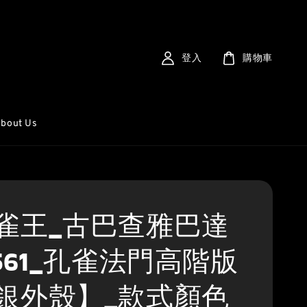
登入
購物車
bout Us
雀王_古巴查雅巴達
2561_孔雀法門高階版
銀外殼】_款式顏色