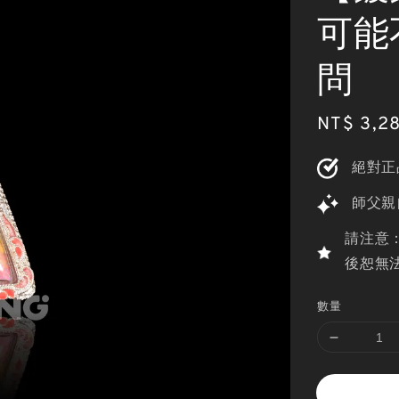
可能
問
Sale
NT$ 3,2
price
絕對正
師父親
請注意
後恕無
數量