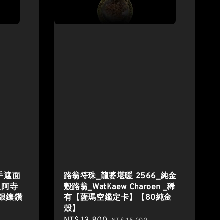
四手遮面
路翁符珠_龍婆堪暖 2566_純金
 八阿寺
殼路翁_WatKaew Charoen _稀
純銀鑲鑽
有【薩瑪空鑑定卡】【80純金
殼】
Sale
NT$ 13,800
Regular