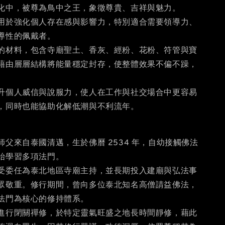
化中，被尊為鳥中之王，象徵尊貴、吉祥與魅力。
用於強化個人存在感與影響力，特別適合需要領導力、
導性的佩戴者。
的材料，包含寺廟聖土、香灰、經粉、花粉、符管與寶
藉由層層結構將能量穩定封存，使整體效果不偏不躁，
升個人威信與說服力，使人在工作與社交場合中更容易
，同時也能協助化解低潮與不利流年。
父來自泰國清邁，生於佛曆 2534 年，自幼接觸佛法
始學習多項法門。
受委任為泰北地區寺廟主持，並長期投入建廟與弘法事
眾敬重。修行期間，曾向多位泰北知名高僧請益佛法，
法門為核心的修持體系。
進行閉關禪修，於特定靈氣旺盛之地長時間靜修，藉此