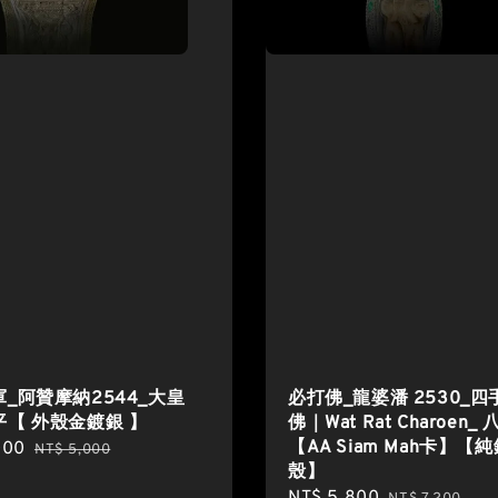
_阿贊摩納2544_大皇
必打佛_龍婆潘 2530_
【 外殼金鍍銀 】
佛｜Wat Rat Charoen_
【AA Siam Mah卡】【
000
Regular
NT$ 5,000
殼】
price
Sale
NT$ 5,800
Regular