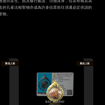
德迴向眾生。因其修行嚴謹、功德深厚，信眾尊稱其為
造的孔雀法相聖物亦成為許多信眾前往清邁必定供請的
聖物。
新品上架
新品上架