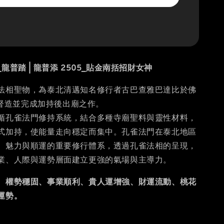
龍普踏 | 龍普添 2505_貼金南括招財女神
法相聖物，為泰北清邁知名修行者古巴查雅巴達比於佛
親自督造並完成加持後出廟之作。
循孔雀法門修持系統，結合多種寺廟聖料與靈性材料，
式加持，使能量走向穩定而集中。孔雀法門在泰北地區
、魅力與順運的重要修行體系，透過孔雀法相的呈現，
業、人際與運勢層面建立更強的氣場與主導力。
、權勢穩固、事業順利、貴人運增強、財運流動、桃花
運勢。