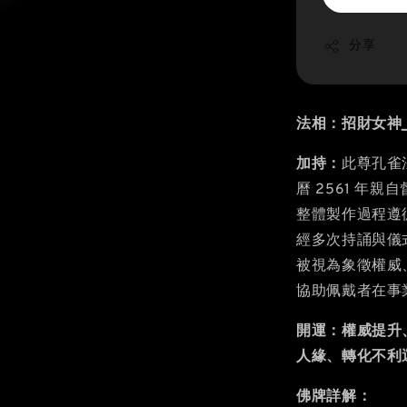
分享
法相：招財女神_
加持：
此尊孔雀
曆 2561 年
整體製作過程遵
經多次持誦與儀
被視為象徵權威
協助佩戴者在事
開運：權威提升
人緣、轉化不利
佛牌詳解：