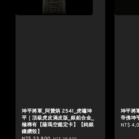
坤平將軍_阿贊炳 2541_虎嘯坤
坤平將軍
平｜頂級虎皮滿皮版_銀鉛合金_
帝佛坤平
極稀有【薩瑪空鑑定卡】【純銀
Sale
NT$ 4,
鑲鑽殼】
price
Sale
NT$ 23,800
Regular