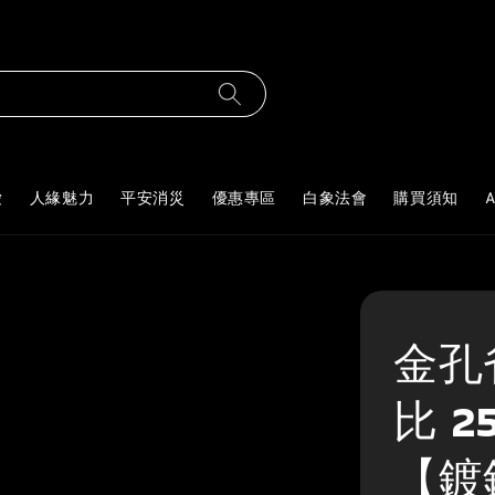
愛
人緣魅力
平安消災
優惠專區
白象法會
購買須知
A
金孔
比 
【鍍