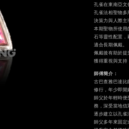
孔雀在東南亞文
孔雀法相聖物多
決策力與人際主
本期聖物所使用
石等靈性配置，
適合長期佩戴。
佩戴後有助於提
獲得重視與支持
師傅簡介：
古巴查雅巴達比師
修行，年少即開
師父於年輕時便
務，深受當地信
逐步建立以孔雀
師父多年來固定