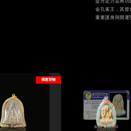
提升定力並將功
金孔雀王，其督
重要護身與開運
優惠聖物