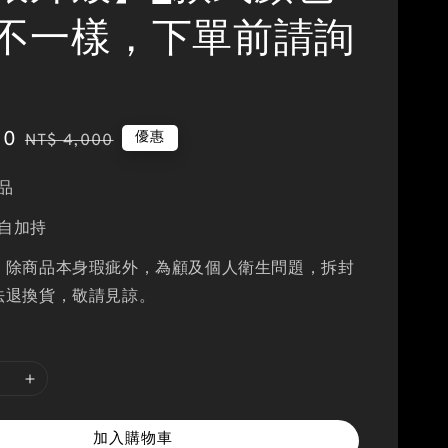
不一樣，下單前請詢
80
Regular
優惠
NT$ 4,000
price
品
自加持
：除商品本身瑕疵外，為顧及個人衛生問題，拆封
法退換貨，敬請見諒。
加入購物車