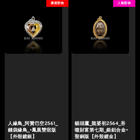
優惠聖物
人氣聖物
人緣鳥_阿贊巴空2561_
貓頭鷹_龍婆初2564_吞
錢袋緣鳥_•鳳凰雙宿版
噬財富第七期_銀鋁合金•
【外殼鍍銀】
聖銅版【外殼鍍金】