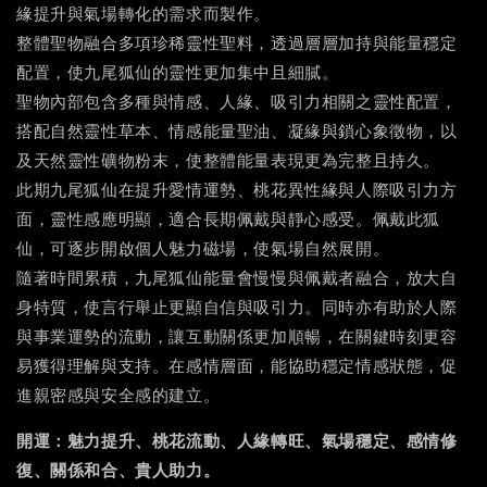
緣提升與氣場轉化的需求而製作。
整體聖物融合多項珍稀靈性聖料，透過層層加持與能量穩定
配置，使九尾狐仙的靈性更加集中且細膩。
聖物內部包含多種與情感、人緣、吸引力相關之靈性配置，
搭配自然靈性草本、情感能量聖油、凝緣與鎖心象徵物，以
及天然靈性礦物粉末，使整體能量表現更為完整且持久。
此期九尾狐仙在提升愛情運勢、桃花異性緣與人際吸引力方
面，靈性感應明顯，適合長期佩戴與靜心感受。佩戴此狐
仙，可逐步開啟個人魅力磁場，使氣場自然展開。
隨著時間累積，九尾狐仙能量會慢慢與佩戴者融合，放大自
身特質，使言行舉止更顯自信與吸引力。同時亦有助於人際
與事業運勢的流動，讓互動關係更加順暢，在關鍵時刻更容
易獲得理解與支持。在感情層面，能協助穩定情感狀態，促
進親密感與安全感的建立。
開運：魅力提升、桃花流動、人緣轉旺、氣場穩定、感情修
復、關係和合、貴人助力。