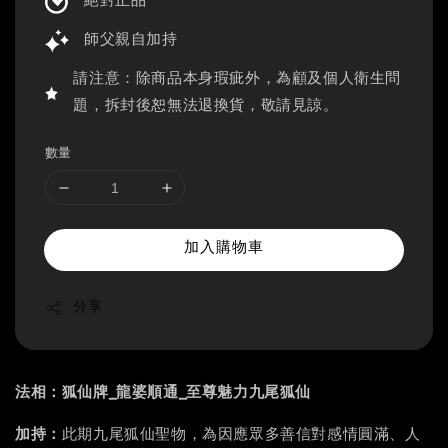
絕對正品
師父親自加持
請注意：除商品本身瑕疵外，為顧及個人衛生問
題，拆封後恕無法退換貨，敬請見諒。
數量
加入購物車
分享
法相：狐仙牌_龍婆順通_至尊魅力九尾狐仙
加持：
此期九尾狐仙聖物，為因應眾多善信對感情圓滿、人