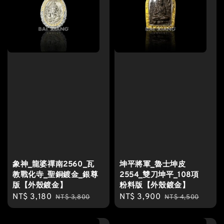
象神_龍婆禪南2560_瓦
坤平將軍_魯士坤皮
教戰化寺_聖銅鍍金_銀尊
2554_雙刀坤平_108項
版【外殼鍍金】
粉料版【外殼鍍金】
Sale
NT$ 3,180
Regular
Sale
NT$ 3,900
Regular
NT$ 3,800
NT$ 4,500
price
price
price
price