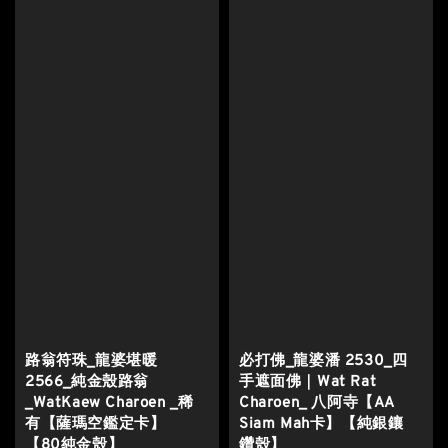
路翁符珠_龍婆堪暖
必打佛_龍婆潘 2530_四
2566_純金殼路翁
手遮面佛｜Wat Rat
_WatKaew Charoen _稀
Charoen_ 八阿寺【AA
有【薩瑪空鑑定卡】
Siam Mah卡】【純銀鑲
【80純金殼】
鑽殼】