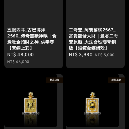
五眼四耳_古巴博洋
二哥豐_阿贊蘇斌2567_
2560_傳奇靈獸神猴｜食
富貴龍發大財｜曼谷二哥
炭吐金招財之神_供奉尊
豐原廟_大法會琺瑯青銅
【黃銅上彩】
版【銀鍍金鑲鑽殼】
Sale
NT$ 48,000
Regular
Sale
NT$ 3,980
Regular
NT$ 5,000
price
price
price
price
NT$ 66,000
新品上架
新品上架