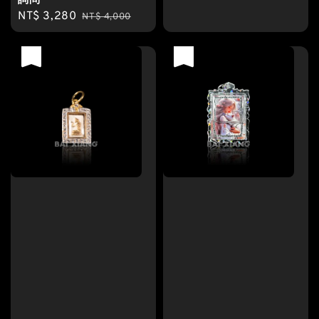
詢問
price
price
Sale
NT$ 3,280
Regular
NT$ 4,000
price
price
優惠
優惠