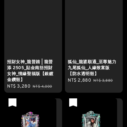
招財女神_龍普踏 | 龍普
狐仙_龍婆順通_至尊魅力
添 2505_貼金南括招財
九尾狐仙_人緣致富版
女神_情緣聖福版【銀鍍
【防水透明殼】
金鑽殼】
Sale
NT$ 2,880
Regular
NT$ 3,880
Sale
NT$ 3,280
Regular
NT$ 4,000
price
price
price
price
優惠
優惠