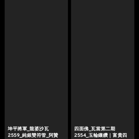
坤平將軍_龍婆沙瓦
四面佛_瓦當第二期
2559_純銀雙符管_阿贊
2554_玉輪鑲鑽｜富貴四