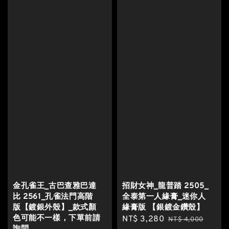
金孔雀王_古巴查雅巴達
招財女神_龍普踏 2505_
比 2561_孔雀法門高階
全泰第一人緣膏_迷你人
版【鍍銀外殼】_款式顏
緣膏版 【銀鍍金鑽殼】
色可能不一樣，下單前請
Sale
NT$ 3,280
Regular
NT$ 4,000