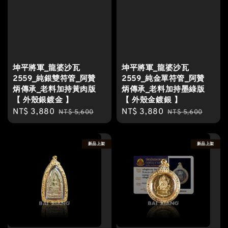
坤平將軍_龍婆沙瓦
坤平將軍_龍婆沙瓦
2559_純銀雙符管_阿贊
2559_純金單符管_阿贊
炳傳承_老料加持黃肉版
炳傳承_老料加持墨綠版
【 外殼銀鍍金 】
【 外殼金鍍銀 】
Sale
NT$ 3,880
Regular
Sale
NT$ 3,880
Regular
NT$ 5,600
NT$ 5,600
price
price
price
price
新品上架
新品上架