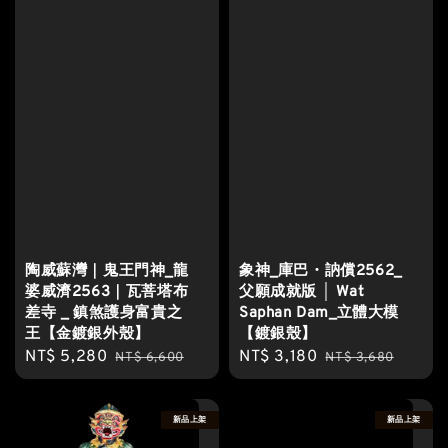
陶威蘇灣｜鬼王門神_龍
象神_庫巴・訥償2562_
婆威濟2563｜瓦菩塔布
父願成就版 │ Wat
差寺 _ 鎮煞護身富貴之
Saphan Dam_立體大模
王【金鍍銀外殼】
【鍍銀殼】
Sale
NT$ 5,280
Regular
Sale
NT$ 3,180
Regular
NT$ 6,600
NT$ 3,680
price
price
price
price
新品上架
新品上架