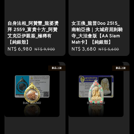
自身法相_阿贊豐_龍婆燙
女王佛_龍普Doo 2515_
拜 2559_富貴十方_阿贊
南帕亞佛｜大城府屈剎騎
艾克亞伊親簽_極稀有
寺_大法會版【AA Siam
【純銀殼】
Mah卡】【純銀殼】
Sale
NT$ 6,980
Regular
Sale
NT$ 3,680
Regular
NT$ 9,900
NT$ 5,600
price
price
price
price
新品上架
新品上架