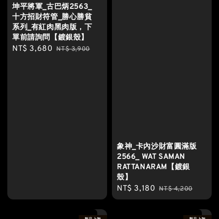
坤平將軍_古巴炳2563_
十方招財符管_勝心勝貧
系列_有紅肉黑肉版，下
單前請詢問【鍍銀殼】
Sale
NT$ 3,680
Regular
NT$ 3,900
price
price
象神_卡內沙財富圓滿版
2566_ WAT SAMAN
RATTANARAM【鍍銀
殼】
Sale
NT$ 3,180
Regular
NT$ 4,200
price
price