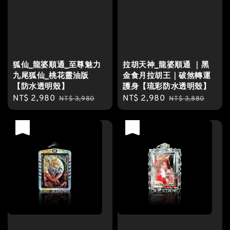
狐仙_龍婆順通_至尊魅力
拉胡天神_龍婆順通 ｜黑
九尾狐仙_桃花靈油版
金食月拉胡王｜破煞轉運
【防水透明殼】
護身【琉彩防水透明殼】
Sale
NT$ 2,980
Regular
Sale
NT$ 2,980
Regular
NT$ 3,980
NT$ 3,880
price
price
price
price
優惠
優惠