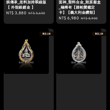
炳傳承_老料加持翠綠版
面神_聖料合金_附原廟盒
【 外殼銀鍍金 】
_極稀有【踏帕贊鑑定
卡】【義大利金鑽殼】
Sale
NT$ 3,880
Regular
NT$ 5,600
Sale
NT$ 6,980
Regular
price
price
NT$ 8,900
price
price
新品上架
新品上架