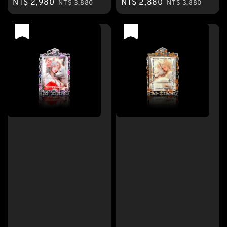
Sale
NT$ 2,980
Regular
Sale
NT$ 2,880
Regular
NT$ 3,880
NT$ 3,880
price
price
price
price
優惠
優惠