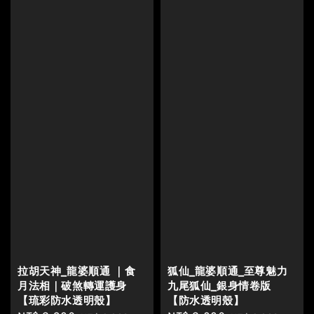
拉胡天神_龍婆順通 ｜食
狐仙_龍婆順通_至尊魅力
月法相｜破煞轉運護身
九尾狐仙_銀身情卷版
【琉彩防水透明殼】
【防水透明殼】